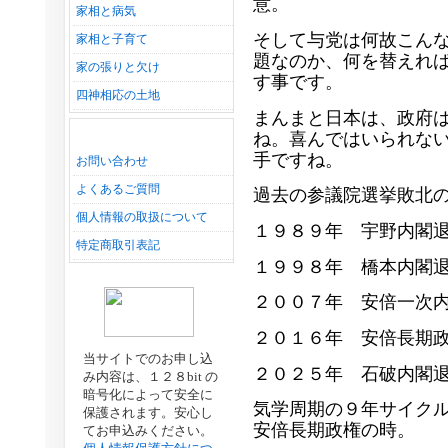
意。
家相と病気
そして与党は何故こん
家相と子育て
題なのか、何を替えれ
家の張りと欠け
す事です。
四神相応の土地
まんまと日本は、政府
ね。喜んではいられな
手ですね。
お問い合わせ
よくあるご質問
過去の参議院選挙敗北
個人情報の取扱について
１９８９年 宇野内閣
特定商取引表記
１９９８年 橋本内閣
２００７年 安倍一次
２０１６年 安倍長期
当サイトでのお申し込
２０２５年 石破内閣
み内容は、１２８bit の
暗号化によって安全に
気学周期の９年サイク
保護されます。安心し
安倍長期政権の時。
てお申込みください。