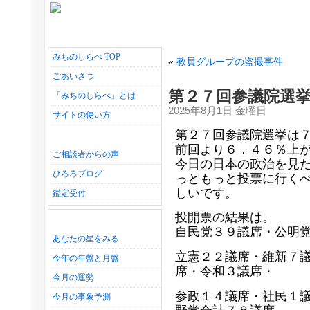
みちのしらべ TOP
«
教員グループの盗撮事件
ごあいさつ
第２７回参議院選
「みちのしらべ」とは
2025年8月1日 金曜日
サイトの使い方
第２７回参議院選挙は７
前回より６．４６％上
ご相談者からの声
今日の日本の政治を見
ひろろブログ
っともっと投票に行く
しいです。
鑑定受付
投開票の結果は。
自民党３９議席・公明
あなたの星をみる
立憲２２議席・維新７
今年の年盤と月盤
席・令和３議席・
今月の運勢
参政１４議席・社民１
今月の事象予測