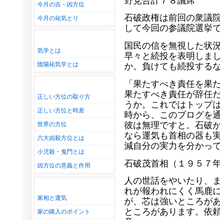
野党合計７８議席
今月の吉・凶方位
石破政権は前回の衆議
今月の祐気とり
して今回の参議院選挙
国民の信を無視した状
気学とは
早々と続投を表明しま
陰陽祐気学とは
か。負けても続投する
「果たすべき責任を果
果たすべき責任が辞任
正しい方位の取り方
うか。これではトップ
正しい方位と時差
時から、このブログを
彼は無理ですと。石破
世界の方位
なら運気も首相の器も
六大凶殺方位とは
減自分の実力を分かっ
小児殺・鬼門とは
石破茂首相（１９５７
凶方位の意義と作用
人の世話をやいたり、
れが報われにくく馬鹿
家相と運気
が、芯は強いところが
ところがあります。依
家の購入のポイント