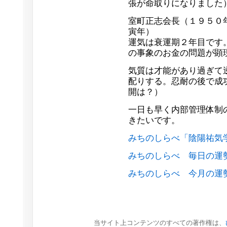
張が命取りになりました
室町正志会長（１９５０
寅年）
運気は衰運期２年目です
の事象のお金の問題が顕
気質は才能があり過ぎて
配りする。忍耐の後で成
開は？）
一日も早く内部管理体制
きたいです。
みちのしらべ「陰陽祐気
みちのしらべ 毎日の運
みちのしらべ 今月の運
当サイト上コンテンツのすべての著作権は、