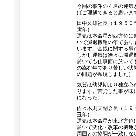
今回の事件の４名の運気
ばご理解できると思いま
田中久雄社長（１９５０
寅年）
運気は本命星が西方位に
いて減退機運の年であり
います。金銭に関する事
しかし運気は徐々に減退
於いても仕事面に於いて
の嵩む年であり苦しい状
の問題が顕現しました）
気質は幼児期より独立心
ります。苦労した事が味
になった）
佐々木則夫副会長（１９
丑年）
運気は本命星が東北方位
於いて変化・改革の機運
周囲との協調が一致しな