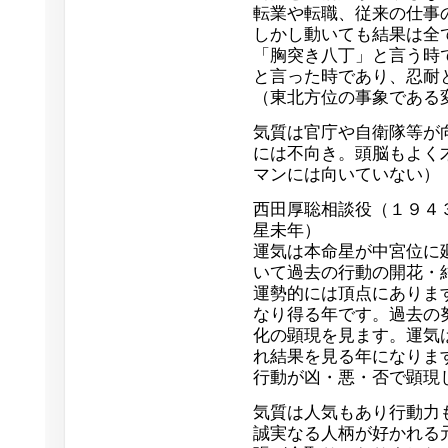
転業や転職、従来の仕事
しかし動いても結果は全
「胸突き八丁」と言う時
と言った時であり、忍耐
（東北方位の事象である
気質は官庁や自衛隊等が
には不向き。頭脳もよく
マンには向いていない）
西田厚聡相談役（１９４
星未年）
運気は本命星が中宮位に
いて過去の行動の開花・
運勢的には頂点にありま
なり得る年です。過去の
化の顕現を見ます。運気
れ結果を見る年になりま
行動が凶・悪・否で顕現
気質は人気もあり行動力
誠実なる人柄が好かれる