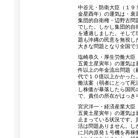
中谷元・防衛大臣（１９
金星酉年）の運気は・衰
集団的自衛権・辺野古問
でした。しかし集団的自
を通過しました。そして
題も沖縄の民意を無視し
大きな問題となり全国で
塩崎恭久・厚生労働大臣
五黄土星寅年）の運気は
件以上の年金流出問題（
代で１０億以上かかった
働法案（弱者にとって死
し株価が暴落したら国民
で、責任の所在がはっき
宮沢洋一・経済産業大臣
五黄土星寅年）の運気は
止まっている状況です。
活は問題ありません。し
に川内原発１号機を再稼