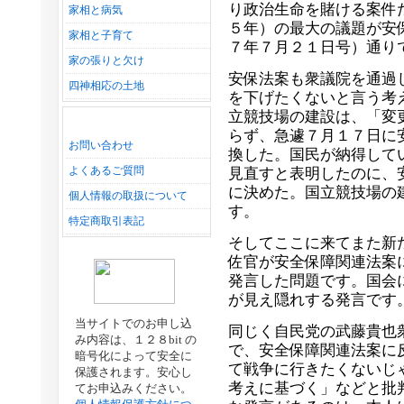
り政治生命を賭ける案件
家相と病気
５年）の最大の議題が安
家相と子育て
７年７月２１日号）通り
家の張りと欠け
安保法案も衆議院を通過
四神相応の土地
を下げたくないと言う考
立競技場の建設は、「変
らず、急遽７月１７日に
お問い合わせ
換した。国民が納得して
よくあるご質問
見直すと表明したのに、
に決めた。国立競技場の
個人情報の取扱について
す。
特定商取引表記
そしてここに来てまた新
佐官が安全保障関連法案
発言した問題です。国会
が見え隠れする発言です
当サイトでのお申し込
同じく自民党の武藤貴也
み内容は、１２８bit の
で、安全保障関連法案に
暗号化によって安全に
て戦争に行きたくないじ
保護されます。安心し
考えに基づく」などと批
てお申込みください。