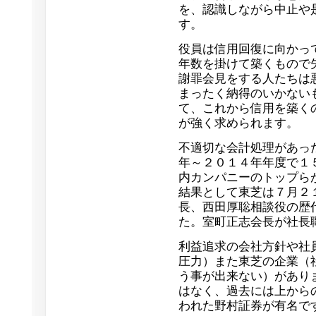
を、認識しながら中止や
す。
役員は信用回復に向かっ
年数を掛けて築くもので
謝罪会見をする人たちは
まったく納得のいかない
て、これから信用を築く
が強く求められます。
不適切な会計処理があっ
年～２０１４年年度で１
内カンパニーのトップら
結果として東芝は７月２
長、西田厚聡相談役の歴
た。室町正志会長が社長
利益追求の会社方針や社
圧力）また東芝の企業（
う事が出来ない）があり
はなく、過去には上から
われた野村証券が有名で