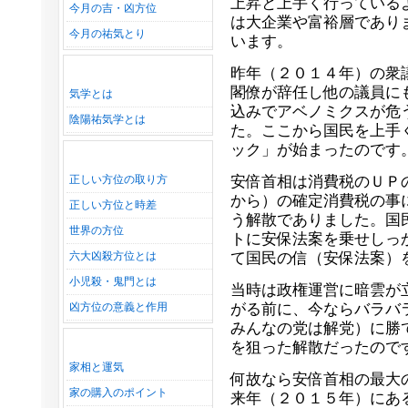
上昇と上手く行っている
今月の吉・凶方位
は大企業や富裕層であり
今月の祐気とり
います。
昨年（２０１４年）の衆
閣僚が辞任し他の議員に
気学とは
込みでアベノミクスが危
陰陽祐気学とは
た。ここから国民を上手
ック」が始まったのです
正しい方位の取り方
安倍首相は消費税のＵＰ
から）の確定消費税の事
正しい方位と時差
う解散でありました。国
世界の方位
トに安保法案を乗せしっ
六大凶殺方位とは
て国民の信（安保法案）
小児殺・鬼門とは
当時は政権運営に暗雲が
凶方位の意義と作用
がる前に、今ならバラバ
みんなの党は解党）に勝
を狙った解散だったので
家相と運気
何故なら安倍首相の最大
家の購入のポイント
来年（２０１５年）にあ