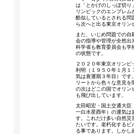
は「とかげのしっぽ切り
リンピックのエンブレム
酷似しているとされる問
ら次へと出る東京オリン
また、いじめ問題での自
会の指導や管理が全然出
科学省も教育委員会も学
の状態です。
２０２０年東京オリンピ
利明（１９５０年１月１
気は衰運期３年目）です
リートから色々な意見を
の次はどこの国でオリン
も飛び出しています。
太田昭宏・国土交通大臣
一白水星酉年）の運気は
す。これだけ多い自然災
たいです。老朽化するビ
る事であります。しかし