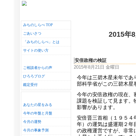
みちのしらべ TOP
2015
ごあいさつ
「みちのしらべ」とは
サイトの使い方
安倍政権の検証
2015年8月21日 金曜日
ご相談者からの声
ひろろブログ
今年は三碧木星未年であ
部科学省がこの三碧木星
鑑定受付
今年の安倍政権の現在、
課題を検証して見ます。
あなたの星をみる
影響があります。
今年の年盤と月盤
安倍晋三首相（１９５４
今月の運勢
年）の運気は盛運期２年
の政権運営ですが、非常
今月の事象予測