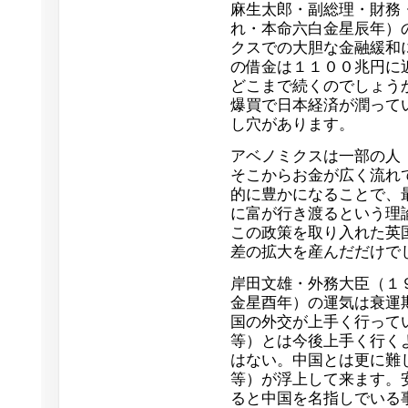
麻生太郎・副総理・財務
れ・本命六白金星辰年）
クスでの大胆な金融緩和
の借金は１１００兆円に
どこまで続くのでしょう
爆買で日本経済が潤って
し穴があります。
アベノミクスは一部の人
そこからお金が広く流れ
的に豊かになることで、
に富が行き渡るという理
この政策を取り入れた英
差の拡大を産んだだけで
岸田文雄・外務大臣（１
金星酉年）の運気は衰運
国の外交が上手く行って
等）とは今後上手く行く
はない。中国とは更に難
等）が浮上して来ます。
ると中国を名指しでいる