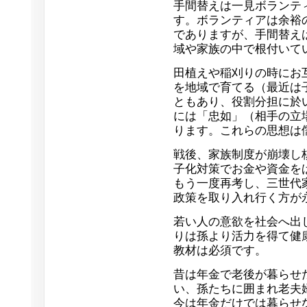
手間替えは一見ボランテ
す。ボランティアは余裕
でありますが、手間替え
域や家族の中で根付いて
田植えや稲刈りの時にお
を地域で育てる（最近は
ともあり、役割分担に於
には「忠如」（相手の立
ります。これらの思想は
戦後、家族制度が崩壊し
子化対策でお金や資金を
もう一度再考し、三世代
政策を取り入れ行く方が
若い人の意欲を社会へ出
りは孫より活力を得て健
教材は必須です。
昔は年金で老後が暮らせ
い、孫たちに囲まれ老夫
今は年金だけでは暮らせ