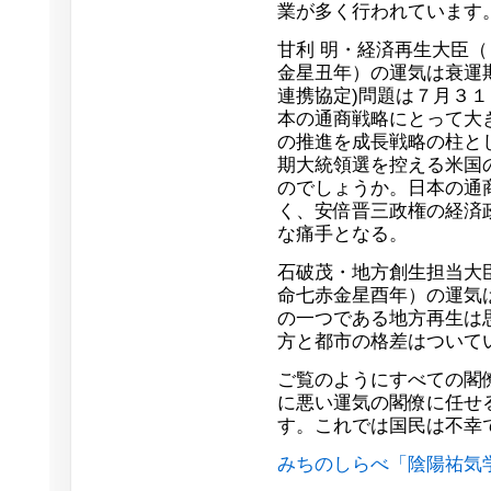
業が多く行われています
甘利 明・経済再生大臣（
金星丑年）の運気は衰運
連携協定)問題は７月３
本の通商戦略にとって大
の推進を成長戦略の柱と
期大統領選を控える米国
のでしょうか。日本の通
く、安倍晋三政権の経済
な痛手となる。
石破茂・地方創生担当大
命七赤金星酉年）の運気
の一つである地方再生は
方と都市の格差はついて
ご覧のようにすべての閣
に悪い運気の閣僚に任せ
す。これでは国民は不幸
みちのしらべ「陰陽祐気