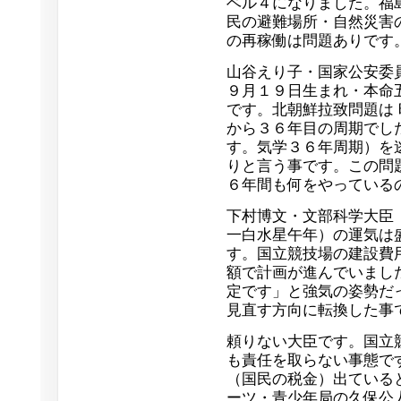
ベル４になりました。福
民の避難場所・自然災害
の再稼働は問題ありです
山谷えり子・国家公安委
９月１９日生まれ・本命
です。北朝鮮拉致問題は
から３６年目の周期でし
す。気学３６年周期）を
りと言う事です。この問
６年間も何をやっている
下村博文・文部科学大臣
一白水星午年）の運気は
す。国立競技場の建設費
額で計画が進んでいまし
定です」と強気の姿勢だ
見直す方向に転換した事
頼りない大臣です。国立
も責任を取らない事態で
（国民の税金）出ている
ーツ・青少年局の久保公