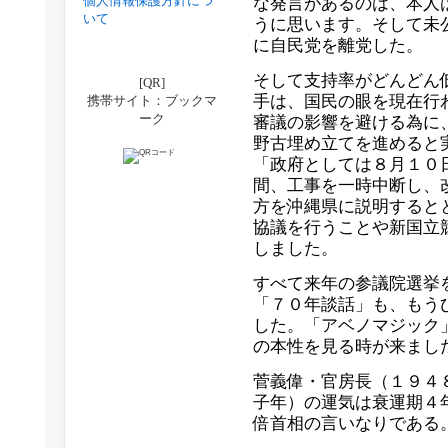
個人情報保護方針につ
な発言があるのは、本人
いて
うに思います。そして未
に自民党を離党した。
そして支持率がどんどん
[QR]
手は、国民の眼を現在行
携帯サイト：ブックマ
ーク
審議の影響を避ける為に
野古埋め立てを進めると
「政府としては８月１０
間、工事を一時中断し、
方を沖縄県に説明すると
協議を行うことや新国立
しました。
すべて来年の参議院選挙
「７０年談話」も、もう
した。「アベノマジック
の本性を見る時が来まし
菅義偉・官房長（１９４
子年）の運気は衰運期４
倍首相の言いなりである