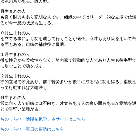
分次第の所がある。職人型。
９月生まれの人
頭も良く財力もあり聡明な人です。組織の中ではリーダー的な立場で信
れるが今一息の状況も生じる。
１０月生まれの人
人を立てる事により功を成して行くことが適任。商才もあり策を用いて
する面もある。組織の補佐役に最適。
１１月生まれの人
一徹な性分から柔軟性を欠く。努力家で行動的な人であり人生も後半型
実に歩むことで功を成す。
１２月生まれの人
指導的立場で才覚あり、前半苦労多いが後半に成る程に功を得る。柔軟
持って行動すれば大輪咲く。
１月生まれの人
自営に向く人で組織には不向き。才覚もあり人の良い面もあるが意地を
ことで手堅い業種が吉。
みちのしらべ「陰陽祐気学」本サイトはこちら
みちのしらべ 毎日の運勢はこちら