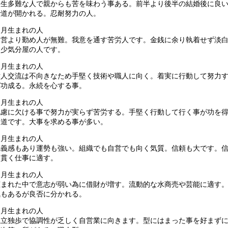
人生多難な人で親からも苦を味わう事ある。前半より後半の結婚後に良
で道が開かれる。忍耐努力の人。
３月生まれの人
自営より勤め人が無難。我意を通す苦労人です。金銭に余り執着せず淡
多少気分屋の人です。
４月生まれの人
対人交流は不向きなため手堅く技術や職人に向く。着実に行動して努力
ば功成る。永続を心する事。
５月生まれの人
配慮に欠ける事で努力が実らず苦労する。手堅く行動して行く事が功を
近道です。大事を求める事が多い。
６月生まれの人
正義感もあり運勢も強い。組織でも自営でも向く気質。信頼も大です。
を貫く仕事に適す。
７月生まれの人
恵まれた中で意志が弱い為に借財が増す。流動的な水商売や芸能に適す
気もあるが良否に分かれる。
８月生まれの人
独立独歩で協調性が乏しく自営業に向きます。型にはまった事を好まず