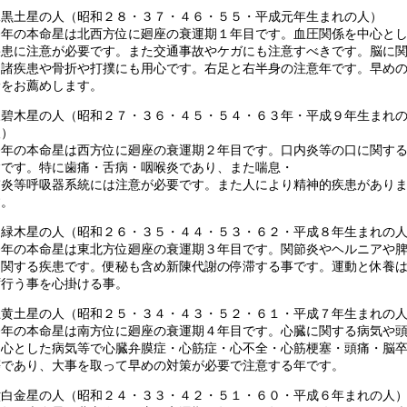
二黒土星の人（昭和２８・３７・４６・５５・平成元年生まれの人）
今年の本命星は北西方位に廻座の衰運期１年目です。血圧関係を中心と
疾患に注意が必要です。また交通事故やケガにも注意すべきです。脳に
る諸疾患や骨折や打撲にも用心です。右足と右半身の注意年です。早め
診をお薦めします。
三碧木星の人（昭和２７・３６・４５・５４・６３年・平成９年生まれ
人）
今年の本命星は西方位に廻座の衰運期２年目です。口内炎等の口に関す
病です。特に歯痛・舌病・咽喉炎であり、また喘息・
肺炎等呼吸器系統には注意が必要です。また人により精神的疾患があり
す。
四緑木星の人（昭和２６・３５・４４・５３・６２・平成８年生まれの
今年の本命星は東北方位廻座の衰運期３年目です。関節炎やヘルニアや
に関する疾患です。便秘も含め新陳代謝の停滞する事です。運動と休養
ず行う事を心掛ける事。
五黄土星の人（昭和２５・３４・４３・５２・６１・平成７年生まれの
今年の本命星は南方位に廻座の衰運期４年目です。心臓に関する病気や
中心とした病気等で心臓弁膜症・心筋症・心不全・心筋梗塞・頭痛・脳
等であり、大事を取って早めの対策が必要で注意する年です。
六白金星の人（昭和２４・３３・４２・５１・６０・平成６年まれの人