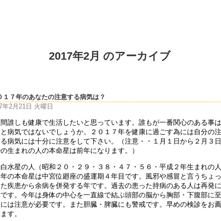
2017年2月 のアーカイブ
０１７年のあなたの注意する病気は？
17年2月21日 火曜日
人間誰しも健康で生活したいと思っています。誰もが一番関心のある事
康と病気ではないでしょうか。２０１７年を健康に過ごす為には自分の
する病気には十分に注意をして下さい。（注意・・１月１日から２月３
での生まれの人の本命星は前年になります。）
一白水星の人（昭和２０・２９・３８・４７・５６・平成２年生まれの
今年の本命星は中宮位廻座の盛運期４年目です。風邪や感冒と言うちょ
した疾患から余病を併発する年です。過去の患った持病のある人は再発
意です。今年は身体の中心を一直線で結ぶ頭部の脳から胸部・下腹部に
病には注意が必要です。また胆臓・脾臓にも警戒です。早めの検診をお
します。