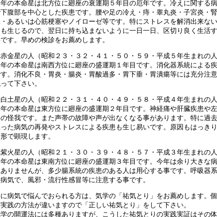
今年の本命星は北方位に廻座の衰運期５年目の厄年です。冷えに関する
で下腹部を中心とした疾患です。腰や足の冷え・痔・睾丸炎・子宮炎・
臓・あるいは心筋梗塞やノイローゼ等です。特にストレスを解消出来な
因も生じるので、翌日に持ち込まないように一日一日、区切り良く生活
事です。早めの検診をお薦めします。
七赤金星の人（昭和２３・３２・４１・５０・５９・平成５年生まれの
今年の本命星は南西方位に廻座の盛運期１年目です。消化器系統による
です。消化不良・胃炎・腸炎・胃酸過多・胃下垂・胃潰瘍等には充分注
払って下さい。
八白土星の人（昭和２２・３１・４０・４９・５８・平成４年生まれの
今年の本命星は東方位に廻座の盛運期２年目です。神経痛や肝臓疾患や
足の怪我です。また声帯の故障や声が出なくなる事があります。特に過
患った病気の再発やストレスによる疾患も生じ易いです。原因もはっき
た形で顕現します。
九紫火星の人（昭和２１・３０・３９・４８・５７・平成３年生まれの
今年の本命星は東南方位に廻座の盛運期３年目です。今年は余り大きな
はありませんが、多少腸系統の疾患のある人は用心する事です。呼吸器
の病気で、風邪・流行性感冒等に注意する事です。
特に病気で悩んでおられる方は、気学の「祐気とり」をお薦めします。
の実践の方法が違いますので「正しい祐気とり」をして下さい。
気学の開運法には多種ありますが、こうした祐気とりの実践実証はその