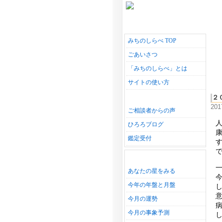
みちのしらべ TOP
ごあいさつ
「みちのしらべ」とは
サイトの使い方
２
20
ご相談者からの声
ひろろブログ
鑑定受付
あなたの星をみる
今年の年盤と月盤
今月の運勢
今月の事象予測