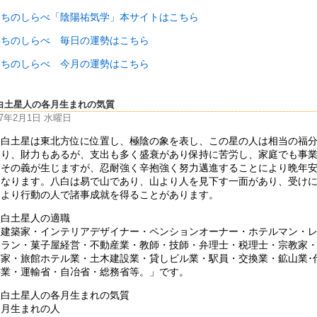
みちのしらべ「陰陽祐気学」本サイトはこちら
みちのしらべ 毎日の運勢はこちら
みちのしらべ 今月の運勢はこちら
白土星人の各月生まれの気質
17年2月1日 水曜日
八白土星は東北方位に位置し、極陰の象を表し、この星の人は相当の福
あり、財力もあるが、支出も多く盛衰があり保持に苦労し、家庭でも事
もその義が生じますが、忍耐強く辛抱強く努力邁進することにより晩年
となります。八白は易で山であり、山より人を見下す一面があり、受け
つより行動の人で諸事成就を得ることがあります。
八白土星人の適職
「建築家・インテリアデザイナー・ペンションオーナー・ホテルマン・
トラン・菓子屋経営・不動産業・教師・技師・弁理士・税理士・宗教家
芸家・旅館ホテル業・土木建設業・貸しビル業・駅員・交換業・鉱山業･
書業・運輸省・自冶省・総務省等。」です。
八白土星人の各月生まれの気質
２月生まれの人