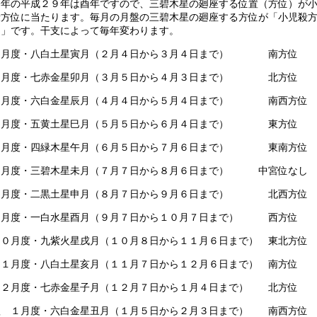
今年の平成２９年は酉年ですので、三碧木星の廻座する位置（方位）が
殺方位に当たります。毎月の月盤の三碧木星の廻座する方位が「小児殺
位」です。干支によって毎年変わります。
２月度・八白土星寅月（２月４日から３月４日まで） 南方位
３月度・七赤金星卯月（３月５日から４月３日まで） 北方位
４月度・六白金星辰月（４月４日から５月４日まで） 南西方位
５月度・五黄土星巳月（５月５日から６月４日まで） 東方位
６月度・四緑木星午月（６月５日から７月６日まで） 東南方位
７月度・三碧木星未月（７月７日から８月６日まで） 中宮位なし
８月度・二黒土星申月（８月７日から９月６日まで） 北西方位
９月度・一白水星酉月（９月７日から１０月７日まで） 西方位
１０月度・九紫火星戌月（１０月８日から１１月６日まで） 東北方位
１１月度・八白土星亥月（１１月７日から１２月６日まで） 南方位
１２月度・七赤金星子月（１２月７日から１月４日まで） 北方位
翌 １月度・六白金星丑月（１月５日から２月３日まで） 南西方位