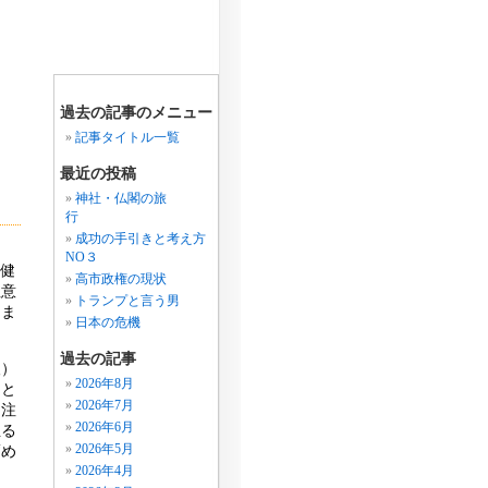
過去の記事のメニュー
記事タイトル一覧
最近の投稿
神社・仏閣の旅
行
成功の手引きと考え方
NO３
は健
高市政権の現状
注意
トランプと言う男
日ま
日本の危機
過去の記事
人）
2026年8月
っと
2026年7月
に注
2026年6月
至る
2026年5月
薦め
2026年4月