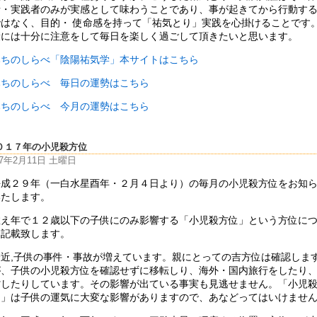
者・実践者のみが実感として味わうことであり、事が起きてから行動す
ではなく、目的・ 使命感を持って「祐気とり」実践を心掛けることです
康には十分に注意をして毎日を楽しく過ごして頂きたいと思います。
みちのしらべ「陰陽祐気学」本サイトはこちら
みちのしらべ 毎日の運勢はこちら
みちのしらべ 今月の運勢はこちら
０１７年の小児殺方位
17年2月11日 土曜日
平成２９年（一白水星酉年・２月４日より）の毎月の小児殺方位をお知
いたします。
数え年で１２歳以下の子供にのみ影響する「小児殺方位」という方位に
て記載致します。
最近,子供の事件・事故が増えています。親にとっての吉方位は確認しま
が、子供の小児殺方位を確認せずに移転しり、海外・国内旅行をしたり
省したりしています。その影響が出ている事実も見逃せません。「小児
位」は子供の運気に大変な影響がありますので、あなどってはいけませ