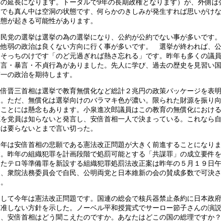
年の延長になります。トータルで9年の長期政権となります）が、外側は
固でも真ん中は空洞の状態です、何らかのきしみが発生すれば思いがけ
事態が起きる可能性があります。
自民党の選挙は選挙の為の選挙になり、公約が公約でない事が多いです
強他弱の政治は良くない方向に行く事が多いです。 選挙が終われば、
もそっちのけです「のど元過ぎれば熱さ忘れる」です。昨年も多くの議
失言・暴言・不貞行為がありました。先人に学び、過去の歴史を見習い
第一の政治を期待します。
安倍晋三首相は選挙で教育無償化など総計２兆円の政策パッケージを表
た。ただ、無償化は選挙向けのバラマキ色が濃い。限られた財源を振り
ることには懸念もあります。小泉進次郎議員はこの教育の無償化におけ
源を党員は知らないと発言し、安倍首相一人で決まっている。これなら
党は要らないとまで言い切った。
今年は安倍首相の悲願である憲法改正問題が大きく前進することになり
す。昨年の組織犯罪を計画段階で処罰可能とする「共謀罪」の成立要件
めたテロ等準備罪を新設する組織犯罪処罰法改正案は昨年の５月１９日
後、衆院法務委員会で自民、公明両党と日本維新の会の賛成多数で可決
た。
そして今年は憲法改正問題です。国連の総会で核兵器禁止条約に日本政
批准しない方針を示した。ノーベル平和授賞式でサーロー節子さんの演
は、安倍首相はどう聞こえたのですか。あなたはどこの国の総理ですか