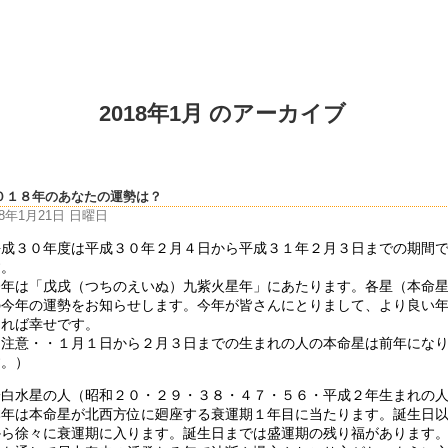
2018年1月 のアーカイブ
０１８年のあなたの運勢は？
18年1月21日 日曜日
平成３０年度は平成３０年２月４日から平成３１年２月３日までの期間
す。
今年は「戊戌（つちのえいぬ）九紫火星年」にあたります。各星（本命
の今年の運勢をお知らせします。今年が皆さんにとりまして、より良い
なれば幸せです。
（注意・・１月１日から２月３日までの生まれの人の本命星は前年にな
す。）
一白水星の人（昭和２０・２９・３８・４７・５６・平成２年生まれの
本年は本命星が北西方位に廻座する衰運期１年目に当たります。誕生日
から徐々に衰運期に入ります。誕生日までは盛運期の残り福があります