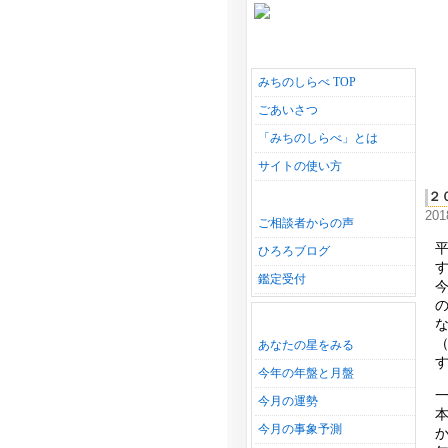
みちのしらべ TOP
ごあいさつ
「みちのしらべ」とは
サイトの使い方
２
20
ご相談者からの声
ひろろブログ
鑑定受付
あなたの星をみる
今年の年盤と月盤
今月の運勢
今月の事象予測