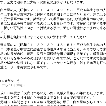
ます。全力で頑張れば大輪への開花の足掛かりとなります。
八白土星の人（昭和２２・３１・４０・４９・５８・平成４年生まれの
本年は本命星が東南方位に廻座する盛運期３年目に当たります。運気は
に１度の最高の年です。諸事に於いて着手年にあたり始動出発の年です
身者には良縁を得て結婚するのには大変良い年です。積極的に行動する
や、新しい可能性に向かって挑戦する事で、新しい可能性が生まれて来
です。
この好機を無駄に過ごすことなく良い流れに乗ってください。
九紫火星の人（昭和２１・３０・３９・４８・５７・平成３年生まれの
本年は本命星が中宮位に廻座する盛運期４年目に当たり、今までやって
事柄の結果が吉凶・善悪・良否と両極端な形で顕現する年です。盛運期
らいろいろな事をやるのは良いと思いがちですが、こんな年ですので新
事柄や移転や結婚はしない事です。しっかりと先行きに対する布石を打
慎重に一歩一歩確実に歩む事です。
０１８年を占う
18年1月11日 木曜日
平成３０年度は「戊戌（つちのえいぬ）九紫火星年」の年にあたります
（平成３０年２月４日から平成３１年２月３日までの期間です。）
上元期６０年間とは１８６４年（元冶元年）甲子一白水星年から１９２