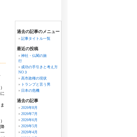
過去の記事のメニュー
記事タイトル一覧
最近の投稿
神社・仏閣の旅
行
成功の手引きと考え方
NO３
で
高市政権の現状
トランプと言う男
星）
日本の危機
年に
過去の記事
りま
2026年8月
2026年7月
2026年6月
人）
2026年5月
以降
。一
2026年4月