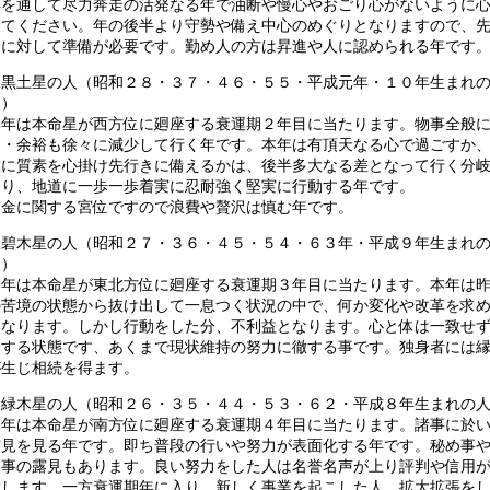
年を通して尽力奔走の活発なる年で油断や慢心やおごり心がないように
けてください。年の後半より守勢や備え中心のめぐりとなりますので、
きに対して準備が必要です。勤め人の方は昇進や人に認められる年です
二黒土星の人（昭和２８・３７・４６・５５・平成元年・１０年生まれ
人）
本年は本命星が西方位に廻座する衰運期２年目に当たります。物事全般
力・余裕も徐々に減少して行く年です。本年は有頂天なる心で過ごすか
虚に質素を心掛け先行きに備えるかは、後半多大なる差となって行く分
あり、地道に一歩一歩着実に忍耐強く堅実に行動する年です。
お金に関する宮位ですので浪費や贅沢は慎む年です。
三碧木星の人（昭和２７・３６・４５・５４・６３年・平成９年生まれ
人）
本年は本命星が東北方位に廻座する衰運期３年目に当たります。本年は
の苦境の状態から抜け出して一息つく状況の中で、何か変化や改革を求
くなります。しかし行動をした分、不利益となります。心と体は一致せ
慮する状態です、あくまで現状維持の努力に徹する事です。独身者には
が生じ相続を得ます。
四緑木星の人（昭和２６・３５・４４・５３・６２・平成８年生まれの
本年は本命星が南方位に廻座する衰運期４年目に当たります。諸事に於
露見を見る年です。即ち普段の行いや努力が表面化する年です。秘め事
し事の露見もあります。良い努力をした人は名誉名声が上り評判や信用
大します。一方衰運期年に入り、新しく事業を起こした人、拡大拡張を