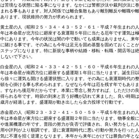
人は苦境なる状態に陥る事になります。なかには警察沙汰や裁判沙汰に
込まれる事もあります。対人関係では離合集散もあり離別離反や離職や
もあります。現状維持の努力が求められます。
五黄土星の人（昭和２５・３４・４３・５２・６１・平成７年生まれの
本年は本命星が北方位に廻座する衰運期５年目に当たる厄年です運気は
の中にあります。今年の状況は闇の中で動いても成果はありません。来
降に賭ける事です。その為にも今年は足元を固め基盤を固めておくこと
のステップになります。特に新規な事柄や結婚・移転・転職・開店等は
にしないで下さい。
六白金星の人（昭和２４・３３・４２・５１・６０・平成６年生まれの
本年は本命星が南西方位に廻座する盛運期１年目に当たります。誕生日
から徐々に運気も開ける盛運状態に入ります。その為にも衰運期時代の
整頓を心掛ける事も求められます。なぜなら今年は厄を残す年でもあり
す。すなわち後厄年だからです。本業に専念し努力すれば、しただけの
を得られる年です。時節の到来と言う好機が訪れて来ました。良い時期
く歳月が経過します。盛運期が動き出したら全力投球で行動です。
七赤金星の人（昭和２３・３２・４１・５０・５９・平成５年生まれの
本年は本命星が東方位に廻座する盛運期２年目に当たります。物事全般
展や進展機運の年です。普段の努力が良否で評価され、良い努力をした
信用や評判が上り順調です。逆に衰運期時代に悪い行動や努力を行った
一気に不運を招く逆運となります。本年から来年にかけては勝負の年と