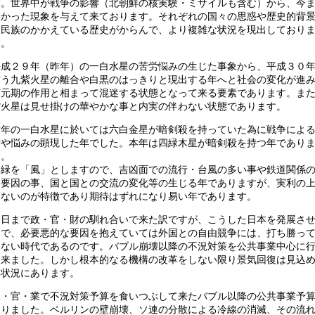
す。世界中が戦争の影響（北朝鮮の核実験・ミサイルも含む）から、今
なかった現象を与えて来ております。それぞれの国々の思惑や歴史的背
た民族のかかえている歴史がからんで、より複雑な状況を現出しており
す。
平成２９年（昨年）の一白水星の苦労悩みの生じた事象から、平成３０
言う九紫火星の離合や白黒のはっきりと現出する年へと社会の変化が進
下元期の作用と相まって混迷する状態となって来る要素であります。ま
紫火星は見せ掛けの華やかな事と内実の伴わない状態であります。
昨年の一白水星に於いては六白金星が暗剣殺を持っていた為に戦争によ
労や悩みの顕現した年でした。本年は四緑木星が暗剣殺を持つ年であり
す。
四緑を「風」としますので、吉凶面での流行・台風の多い事や鉄道関係
凶要因の事、国と国との交流の変化等の生じる年でありますが、実利の
らないのが特徴であり期待はずれになり易い年であります。
今日まで政・官・財の馴れ合いで来た訳ですが、こうした日本を発展さ
中で、必要悪的な要因を抱えていては外国との自由競争には、打ち勝っ
けない時代であるのです。バブル崩壊以降の不況対策を公共事業中心に
て来ました。しかし根本的なる機構の改革をしない限り景気回復は見込
い状況にあります。
政・官・業で不況対策予算を食いつぶして来たバブル以降の公共事業予
ありました。ベルリンの壁崩壊、ソ連の分散による冷線の消滅、その流