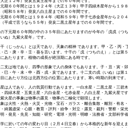
（大正１２年）癸亥五黄土星年までの６０年間です。
中元期６０年間とは１９２４年（大正１３年）甲子四緑木星年から１９
年（昭和５８年）癸亥八白土星までの６０年間です。
下元期６０年間とは１９８４年（昭和５９年）甲子七赤金星年から２０
年（平成で言うなら５５年）癸亥二黒土星年までの６０年間です。
その下元期６０年間の中の３５年目にあたりますのが今年の「戊戌（つ
えいぬ）九紫火星年」です。
十干（じっかん）とは天であり、天象の精神 であります。甲・乙・丙・
戊・己・庚・辛・壬・葵を言います。十干の「戊（つちのえ）」とは第
目にあたります。植物の成長が絶頂期にある時です。
十二支は地であり、四季の形象で人の身体でもあります。子・丑・寅・
辰・巳・午・未・申・酉・戌・亥であります。十二支の戌（いぬ）は第
番目にあたり方位は北西方位の位置にあたります。寒い時期の到来です
九星は人であり、人の気質行動であります。一白水星・二黒土星・三碧
星・四緑木星・五黄土星・六白金星・七赤金星・八白土星・九紫火星で
九紫火星の事象は物事の露見・物事の二極化で顕現します。
事象は火性・火熱・火災・光物・宝石・ガラス・離合集散・離別・有名
声・綺麗虚栄・心眼・教育・評判・紛争・対立・露見・裁判・警察・栄
発明・発見・先見・知能・研究・電球・光明・明瞭・法務省・文部科学
気学に於いての年の変わり目（２月４日立春）から本格的な新年を迎え