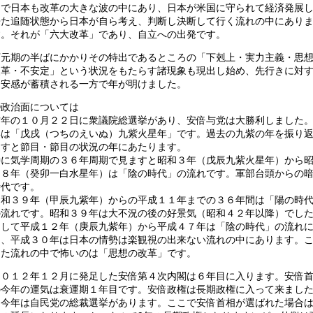
中で日本も改革の大きな波の中にあり、日本が米国に守られて経済発展
来た追随状態から日本が自ら考え、判断し決断して行く流れの中にあり
す。それが「六大改革」であり、自立への出発です。
下元期の半ばにかかりその特出であるところの「下剋上・実力主義・思
改革・不安定」という状況をもたらす諸現象も現出し始め、先行きに対
不安感が蓄積される一方で年が明けました。
①政治面については
昨年の１０月２２日に衆議院総選挙があり、安倍与党は大勝利しました
年は「戊戌（つちのえいぬ）九紫火星年」です。過去の九紫の年を振り
ますと節目・節目の状況の年にあたります。
特に気学周期の３６年周期で見ますと昭和３年（戊辰九紫火星年）から
３８年（癸卯一白水星年）は「陰の時代」の流れです。軍部台頭からの
時代です。
昭和３９年（甲辰九紫年）からの平成１１年までの３６年間は「陽の時
の流れです。昭和３９年は大不況の後の好景気（昭和４２年以降）でし
そして平成１２年（庚辰九紫年）から平成４７年は「陰の時代」の流れ
り、平成３０年は日本の情勢は楽観視の出来ない流れの中にあります。
した流れの中で怖いのは「思想の改革」です。
２０１２年１２月に発足した安倍第４次内閣は６年目に入ります。安倍
の今年の運気は衰運期１年目です。安倍政権は長期政権に入って来まし
（今年は自民党の総裁選挙があります。ここで安倍首相が選ばれた場合は