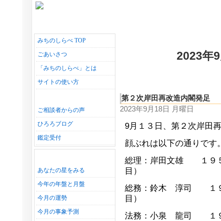
みちのしらべ TOP
2023
ごあいさつ
「みちのしらべ」とは
サイトの使い方
第２次岸田再改造内閣発足
2023年9月18日 月曜日
ご相談者からの声
ひろろブログ
9月１３日、第２次岸田
鑑定受付
顔ぶれは以下の通りです
総理：岸田文雄 １９５
目）
あなたの星をみる
今年の年盤と月盤
総務：鈴木 淳司 １９
目）
今月の運勢
今月の事象予測
法務：小泉 龍司 １９