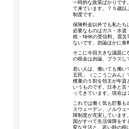
一時的な政策ばかりです
て来ています。７５歳以
制度です。
保険料金以外でも私たち
必要なものはガス・水道
税・NHKの受信料。震
ないです。勿論ほかに食
そこに今回大きな議題に
の税金は勿論、プラスし
若い人は、働いても働い
五民」（ごこうごみん）
穫量の５割を領主が年貢
いうものです。日本と言
ってきています。現在は
これでは働く気も貯蓄も
スウェーデン、ノルウェ
障制度が充実しています
国がすべて生活保障をす
変な生活と、若い時の税