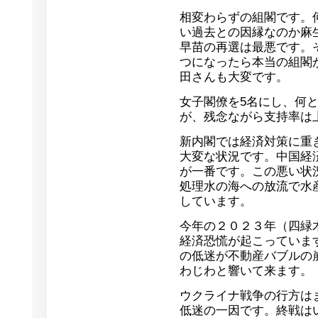
相変わらずの組閣です。
い過去との因縁なのか麻
早苗の再選は最悪です。
つになったら本当の組閣
田さんも大変です。
女子閣僚を5名にし、何
が、残念ながら支持率は
新内閣では経済対策に重
大変な状況です。中国経
が一番です。この悪い状
処理水の海への放流で水
しています。
今年の２０２３年（四緑
経済恐慌が起こっていま
の低迷が不動産バブルの
わじわと響いて来ます。
ウクライナ戦争の行方は
低迷の一因です。終戦は