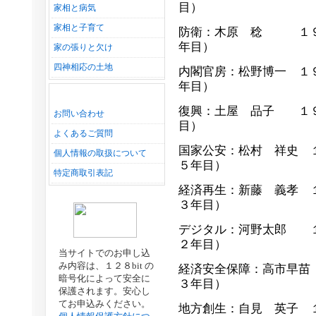
目）
家相と病気
家相と子育て
防衛：木原 稔 １９
年目）
家の張りと欠け
四神相応の土地
内閣官房：松野博一 １
年目）
復興：土屋 品子 １９
お問い合わせ
目）
よくあるご質問
国家公安：松村 祥史 
個人情報の取扱について
５年目）
特定商取引表記
経済再生：新藤 義孝 
３年目）
デジタル：河野太郎 １
２年目）
当サイトでのお申し込
み内容は、１２８bit の
経済安全保障：高市早苗
暗号化によって安全に
３年目）
保護されます。安心し
てお申込みください。
地方創生：自見 英子 