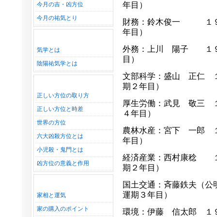
年目）
今月の吉・凶方位
今月の祐気とり
財務：鈴木俊一 １９
年目）
外務：上川 陽子 １９
気学とは
目）
陰陽祐気学とは
文部科学：盛山 正仁 
期２年目）
正しい方位の取り方
厚生労働：武見 敬三 
正しい方位と時差
４年目）
世界の方位
農林水産：宮下 一郎 
六大凶殺方位とは
年目）
小児殺・鬼門とは
経済産業：西村康稔 １
凶方位の意義と作用
期２年目）
国土交通：斉藤鉄夫（公
運期３年目）
家相と運気
家の購入のポイント
環境：伊藤 信太郎 １