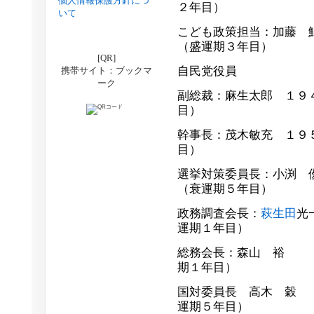
個人情報保護方針につ
２年目）
いて
こども政策担当：加藤 
（盛運期３年目）
[QR]
自民党役員
携帯サイト：ブックマ
ーク
副総裁：麻生太郎 １９
目）
幹事長：茂木敏充 １９
目）
選挙対策委員長：小渕 
（衰運期５年目）
政務調査会長：
萩生田
光
運期１年目）
総務会長：森山 裕 
期１年目）
国対委員長 高木 穀
運期５年目）