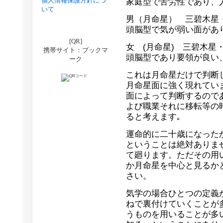
個人情報保護方針につ
家庭型で苦労性であり、
いて
男（月命星） 三碧木
頭脳型で気が弱い面があ
[QR]
女 (月命星) 三碧木
携帯サイト：ブックマ
頭脳型であり要領が良い
ーク
これは月命星だけで判断
月命星面に強く現れてい
面によって判断するので
よび職業それに移転等の
ると考えます｡
運命的に二十歳になった
ということは絶対ありま
て廻ります。ただその用
か月命星を中心と見るか
さい。
気学の場合ひとつの定義
ねで裏付けていくことが
うものを用いることが多