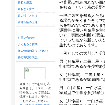
や背景は掴み切れない面
家相と病気
を知る」という為の分野
家相と子育て
一般に気学を知る人たち
家の張りと欠け
る場合が多くまたそう学
四神相応の土地
らを掴めないのでありま
運面等に用い月命星を主
いと、実際の判断と理論
お問い合わせ
ういった点から新しい方
よくあるご質問
生れたのであります。
個人情報の取扱について
一例としての大別した分
特定商取引表記
男（月命星）二黒土星
行動型であるが多少神経
女（月命星) 二黒土星
行動型であるが家庭的に
当サイトでのお申し込
男 (月命星) 一白水
み内容は、１２８bit の
家庭型で仕事を多少犠牲
暗号化によって安全に
保護されます。安心し
女（月命星） 一白水
てお申込みください。