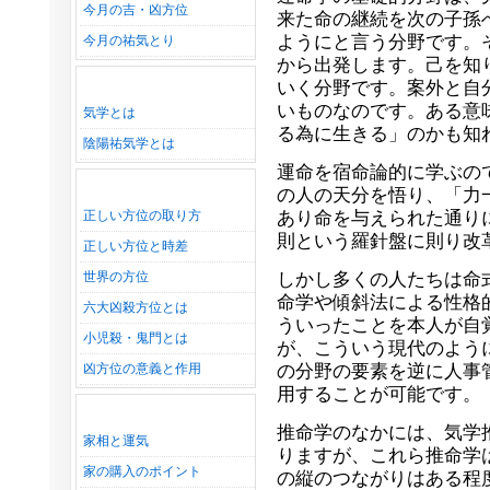
今月の吉・凶方位
来た命の継続を次の子孫
ようにと言う分野です。
今月の祐気とり
から出発します。己を知
いく分野です。案外と自
いものなのです。ある意
気学とは
る為に生きる」のかも知
陰陽祐気学とは
運命を宿命論的に学ぶの
の人の天分を悟り、「力
正しい方位の取り方
あり命を与えられた通り
則という羅針盤に則り改
正しい方位と時差
世界の方位
しかし多くの人たちは命
命学や傾斜法による性格
六大凶殺方位とは
ういったことを本人が自
小児殺・鬼門とは
が、こういう現代のよう
凶方位の意義と作用
の分野の要素を逆に人事
用することが可能です。
推命学のなかには、気学
家相と運気
りますが、これら推命学
家の購入のポイント
の縦のつながりはある程