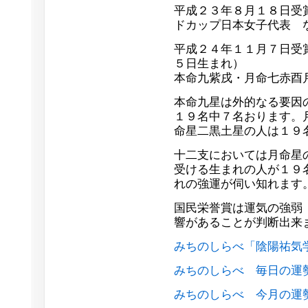
平成２３年８月１８日受
ドカップ日本女子代表 
平成２４年１１月７日受
５日生まれ）
本命九紫戌・月命七赤酉
本命九星は外的なる要因
１９名中７名おります。
命星二黒土星の人は１９
十二支においては月命星
受ける生まれの人が１９
れの強運が伺い知れます
国民栄誉賞は運気の強弱
響があることが判断出来
みちのしらべ「陰陽祐気
みちのしらべ 毎日の運
みちのしらべ 今月の運