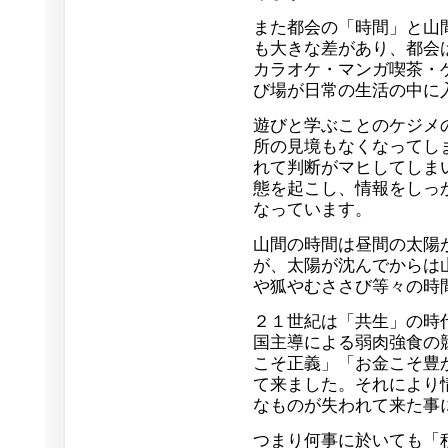
また都会の「時間」と山
も大きな差があり、都会
カラオケ・マンガ喫茶・
び場が日常の生活の中に
遊びと学ぶことのケジメ
所の見境もなくなってし
れて判断がマヒしてしま
態を起こし、情報をしっ
なっています。
山間の時間は昼間の太陽
が、太陽が沈んでからは
や狐やむささび等々の時
２１世紀は「共生」の時
国主導による弱肉強食の
こそ正義」「お金こそ豊
て来ました。それにより
なものが失われて来た事
つまり何事に於いても「