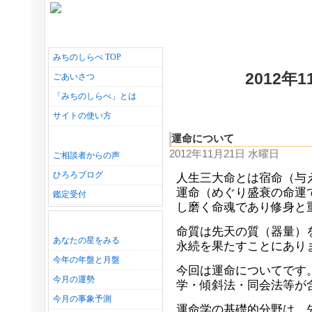
みちのしらべ TOP
2012年
ごあいさつ
「みちのしらべ」とは
サイトの使い方
運命について
2012年11月21日 水曜日
ご相談者からの声
ひろろブログ
人生三大命とは宿命（与
運命（めぐり盛衰の命運
鑑定受付
し磨く命魂であり修身と
命質は先天の質（器量）
あなたの星をみる
永続を果たすことにあり
今年の年盤と月盤
今回は運命についてです
今月の運勢
学・傾斜法・同会法等が
今月の事象予測
運命学の基礎的分野は、