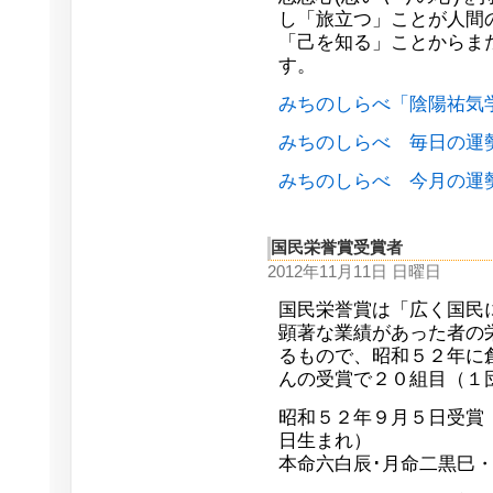
し「旅立つ」ことが人間
「己を知る」ことからま
す。
みちのしらべ「陰陽祐気
みちのしらべ 毎日の運
みちのしらべ 今月の運
国民栄誉賞受賞者
2012年11月11日 日曜日
国民栄誉賞は「広く国民
顕著な業績があった者の
るもので、昭和５２年に
んの受賞で２０組目（１
昭和５２年９月５日受
日生まれ）
本命六白辰･月命二黒巳