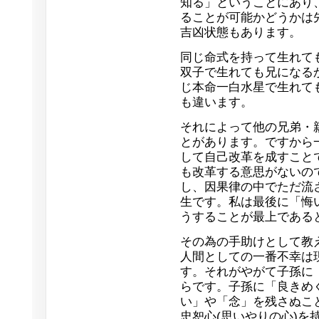
知る」ということにあり
ることが可能かどうかは
吉凶状態もあります。
同じ命式を持って生れて
双子で生れても兄になる
じ本命一白水星で生れて
も違います。
それによって他の兄弟・
とがあります。ですから
して自己改革を成すこと
も改革する意思がないの
し、因果律の中でただ流
生です。私は最後に「悔
うすることが最上である
その為の手助けとして教
人間としての一番不幸は
す。それがやがて子孫に
らです。子孫に「良きめ
い」や「念」を残さぬこ
忠恕心(思いやりの心)を