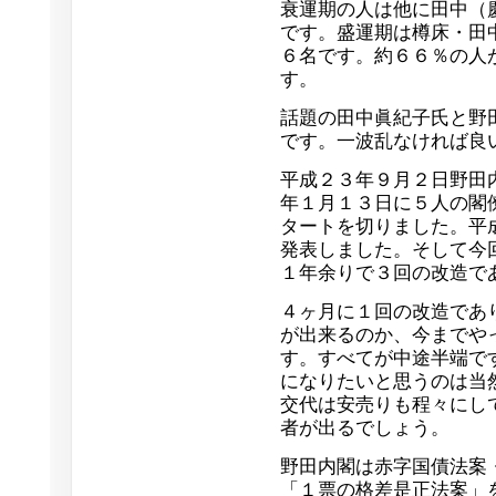
衰運期の人は他に田中（
です。盛運期は樽床・田
６名です。約６６％の人
す。
話題の田中眞紀子氏と野
です。一波乱なければ良
平成２３年９月２日野田
年１月１３日に５人の閣
タートを切りました。平
発表しました。そして今
１年余りで３回の改造で
４ヶ月に１回の改造であ
が出来るのか、今までや
す。すべてが中途半端で
になりたいと思うのは当
交代は安売りも程々にし
者が出るでしょう。
野田内閣は赤字国債法案
「１票の格差是正法案」