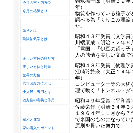
朝永振一郎（明治３９年
今月の吉・凶方位
年）
今月の祐気とり
物質を作っている粒子が
調べる為「くりこみ理論
た。
気学とは
昭和４３年受賞（文
陰陽祐気学とは
川端康成（明治３２年６
「雪国」「伊豆の踊り子
人の感情を美しい文章で
正しい方位の取り方
昭和４８年受賞（物理学
正しい方位と時差
江崎玲於奈（大正１４年
世界の方位
年）
六大凶殺方位とは
コンピューター等の大切
理で動く「トンネル・ダ
小児殺・鬼門とは
凶方位の意義と作用
昭和４９年受賞（平和賞
佐藤栄作（明治３４年３
１９６４年１１月から７
で米国のものになってい
家相と運気
原則を貫いた努力で。
家の購入のポイント