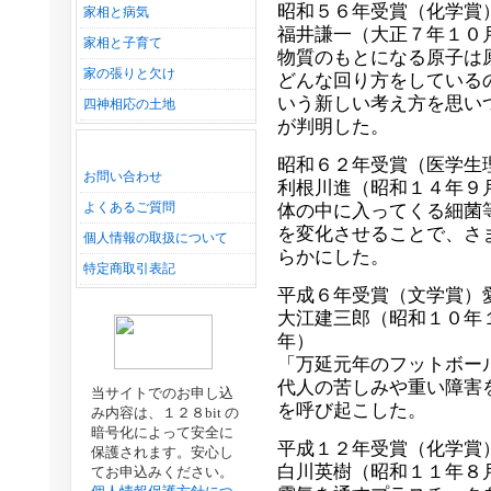
昭和５６年受賞（化学賞
家相と病気
福井謙一（大正７年１０
家相と子育て
物質のもとになる原子は
家の張りと欠け
どんな回り方をしている
いう新しい考え方を思い
四神相応の土地
が判明した。
昭和６２年受賞（医学生
お問い合わせ
利根川進（昭和１４年９
よくあるご質問
体の中に入ってくる細菌
を変化させることで、さ
個人情報の取扱について
らかにした。
特定商取引表記
平成６年受賞（文学賞）
大江建三郎（昭和１０年
年）
「万延元年のフットボー
代人の苦しみや重い障害
当サイトでのお申し込
を呼び起こした。
み内容は、１２８bit の
暗号化によって安全に
平成１２年受賞（化学賞
保護されます。安心し
白川英樹（昭和１１年８
てお申込みください。