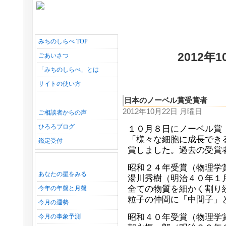
みちのしらべ TOP
2012年
ごあいさつ
「みちのしらべ」とは
サイトの使い方
日本のノーベル賞受賞者
2012年10月22日 月曜日
ご相談者からの声
ひろろブログ
１０月８日にノーベル賞
「様々な細胞に成長でき
鑑定受付
賞しました。過去の受賞
昭和２４年受賞（物理学
あなたの星をみる
湯川秀樹（明治４０年１
全ての物質を細かく割り
今年の年盤と月盤
粒子の仲間に「中間子」
今月の運勢
昭和４０年受賞（物理学
今月の事象予測