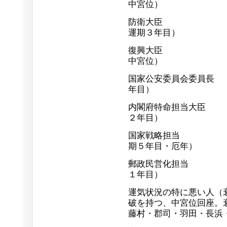
中宮位）
防衛大臣 森本
運期３年目）
復興大臣 平野
中宮位）
国家公安委員会委員長 
年目）
内閣府特命担当大臣 
２年目）
国家戦略担当 前原
期５年目・厄年）
郵政民営化担当 下
１年目）
運気状況の特に悪い人（
破を持つ、中宮位回座。
藤村・郡司・羽田・長浜