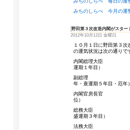
みちのしらべ 毎日の運
みちのしらべ 今月の運
野田第３次改造内閣がスター
2012年10月12日 金曜日
１０月１日に野田第３次
の運気状況は次の通りで
内閣総理大臣 野
運期１年目）
副総理 岡田
年・衰運期５年目・厄年
内閣官房長官 藤
位）
総務大臣 樽床
盛運期３年目）
法務大臣 田中