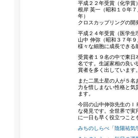
平成２２年受賞（化学賞
根岸 英一（昭和１０年
年）
クロスカップリングの開
平成２４年受賞（医学生
山中 伸弥（昭和３７年
様々な細胞に成長できる
受賞者１９名の中で東日
名です。生誕家相の良い
賞者を多く出しています
また二黒土星の人が５名
力を惜しまない性格と気
ます。
今回の山中伸弥先生のＩ
な発見です。全世界で実
に一日も早く役立つこと
みちのしらべ「陰陽祐気