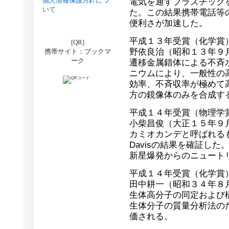
個人情報保護方針につ
電気を通すプラスチック
いて
た。この結果携帯電話等
便利さが加速した。
平成１３年受賞（化学賞
[QR]
野依良治（昭和１３年９
携帯サイト：ブックマ
ーク
遷移金属錯体による不斉水
ニウムにより、一般性の
効率、不斉収率が極めて
方の鏡像体のみを合成す
平成１４年受賞（物理学
小柴昌俊（大正１５年９
カミオカンデと呼ばれる
Davisの結果を確証し
新星爆発からのニュート
平成１４年受賞（化学賞
田中耕一（昭和３４年８
生体高分子の同定および
生体分子の質量分析法の
価される。