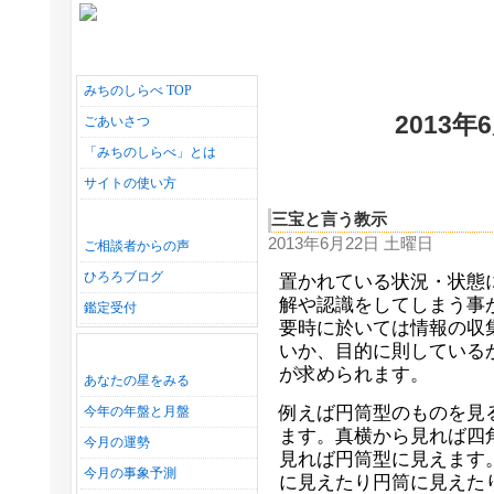
みちのしらべ TOP
2013
ごあいさつ
「みちのしらべ」とは
サイトの使い方
三宝と言う教示
2013年6月22日 土曜日
ご相談者からの声
ひろろブログ
置かれている状況・状態
解や認識をしてしまう事
鑑定受付
要時に於いては情報の収
いか、目的に則している
が求められます。
あなたの星をみる
例えば円筒型のものを見
今年の年盤と月盤
ます。真横から見れば四
今月の運勢
見れば円筒型に見えます
今月の事象予測
に見えたり円筒に見えた