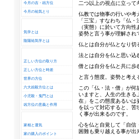
二つ以上の視点に立って
今月の吉・凶方位
今月の祐気とり
仏教では物事の行いや考
「三宝」すなわち「仏・
（実態）に於いて方向性
気学とは
姿勢と言う事が理解され
陰陽祐気学とは
仏とは自分が仏となり切
法とは自分を仏と思い込
正しい方位の取り方
僧とは自分を仏と共に歩
正しい方位と時差
と言う態度。姿勢と考え
世界の方位
六大凶殺方位とは
この「仏・法・僧」が何
いますと、人生の生きる
小児殺・鬼門とは
在」をこの態度あるいは
凶方位の意義と作用
を以って対応すると、苦
く事が出来るのです。
心を仏と自覚して「自信
家相と運気
困難も乗り越える事が出
家の購入のポイント