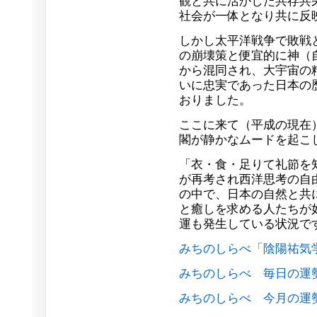
観と共に活かした共存共
社会が一体となり共に反
しかし太平洋戦争で敗戦
の崩壊策と便宜的に神（
から混同され、大宇宙の
いに忠実であった日本の
おりました。
ここに来て（平成の現在
閣が静かなムードを起こ
「衣・食・足りて礼節を
が再考され西洋思考の自
の中で、日本の自然と共
と癒しを求める人たちが
運も発生している状況で
みちのしらべ「陰陽祐気
みちのしらべ 毎日の運
みちのしらべ 今月の運