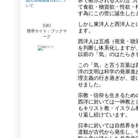
界で教示される天の五つ
個人情報保護方針につ
いて
て食欲・物資欲・性欲・
す為にこの世に誕生した
しかし東洋人と西洋人と
[QR]
ます。
携帯サイト：ブックマ
ーク
西洋人は五感（視覚・聴
を判断し体系化しますが
以前の「気」のはたらき
この「気」と言う言葉は
洋の文明は科学の発展進
理主義の行き過ぎが、逆
せました。
宗教・信仰も生きるため
西洋に於いては一神教と
もキリスト教・イスラム
り返し続けています。
日本に於いては自然界を
道観が古代から発生し、