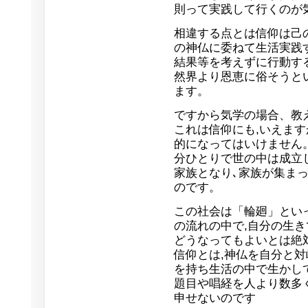
則って実践して行くのが
相違する点とは信仰は己
の神仏に委ねて生活実践
結果等を考えずに行動す
然界より恩恵に俗そうと
ます。
ですから気学の場合、教
これは信仰にも,いえま
的になってはいけません
分ひとりで世の中は成立
家族となり､家族が集ま
のです。
この社会は「輪廻」とい
の流れの中で,自分の生
どうなってもよいとは絶
信仰とは,神仏を自分と対
を持ち生活の中で生かし
題目や唱経を人より数多
申せないのです