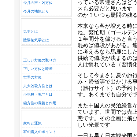
っている常連さんはど
今月の吉・凶方位
スも必要だと思います
今月の祐気とり
のか？いつも疑問の残
本来なら客が増える時
ね。繁忙期（ゴールデ
気学とは
１年間分を儲けると言
陰陽祐気学とは
混めば値段があがる。
に考えるなら馬鹿にし
供給で値段が決まるの
正しい方位の取り方
人は慣れている（習慣
正しい方位と時差
そして今まさに夏の旅
世界の方位
み・帰省等で出かける
六大凶殺方位とは
（旅行サイト）の予約
す。あくまでも自分で
小児殺・鬼門とは
凶方位の意義と作用
また中国人の民泊経営
ています。世間では売
態です。その企画に飛
家相と運気
しい光景です。
家の購入のポイント
一日も早く日本観光国