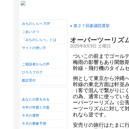
みちのしらべ TOP
«
第２７回参議院選挙
ごあいさつ
オーバーツーリズ
「みちのしらべ」とは
2025年8月9日 土曜日
サイトの使い方
ついこの前までゴール
梅雨の影響もあり閑散
ご相談者からの声
幹線・飛行機のタイム
ひろろブログ
例として東京から沖縄
鑑定受付
幹線の東北方面は軒並
（客で混んで繋がりに
の為、通常に使ってい
あなたの星をみる
ーバーツーリズム（公
今年の年盤と月盤
ーツーリズムに対して
れなら逆です。
今月の運勢
今月の事象予測
安売りの旅行はたまに