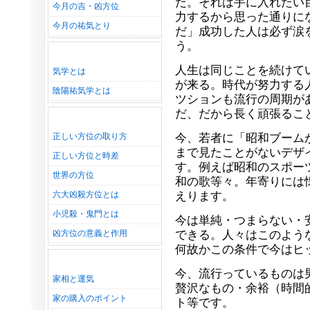
だ。それは手に入れたい
今月の吉・凶方位
力するから思った通りに
今月の祐気とり
だ」成功した人は必ず涙
う。
人生は同じことを続けて
気学とは
が来る。時代が努力する
陰陽祐気学とは
ツションも流行の周期が
だ、だから長く頑張るこ
正しい方位の取り方
今、若者に「昭和ブーム
まで見たことがないデザ
正しい方位と時差
す。例えば昭和のスポー
世界の方位
和の歌等々。年寄りには
六大凶殺方位とは
えります。
小児殺・鬼門とは
今は単純・つまらない・
凶方位の意義と作用
できる。人々はこのよう
何故かこの条件で今はヒ
今、流行っているものは
家相と運気
贅沢なもの・余裕（時間
家の購入のポイント
ト等です。