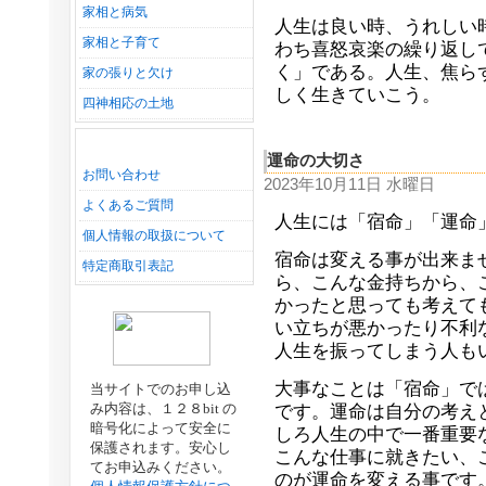
家相と病気
人生は良い時、うれしい
家相と子育て
わち喜怒哀楽の繰り返し
く」である。人生、焦ら
家の張りと欠け
しく生きていこう。
四神相応の土地
運命の大切さ
お問い合わせ
2023年10月11日 水曜日
よくあるご質問
人生には「宿命」「運命
個人情報の取扱について
宿命は変える事が出来ま
特定商取引表記
ら、こんな金持ちから、
かったと思っても考えて
い立ちが悪かったり不利
人生を振ってしまう人も
大事なことは「宿命」で
当サイトでのお申し込
み内容は、１２８bit の
です。運命は自分の考え
暗号化によって安全に
しろ人生の中で一番重要
保護されます。安心し
こんな仕事に就きたい、
てお申込みください。
のが運命を変える事です