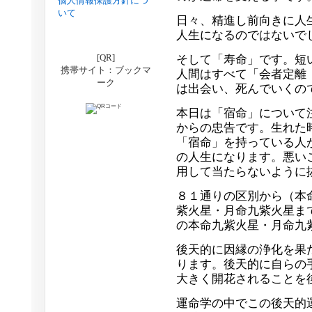
個人情報保護方針につ
いて
日々、精進し前向きに人
人生になるのではないで
[QR]
そして「寿命」です。短
携帯サイト：ブックマ
人間はすべて「会者定離
ーク
は出会い、死んでいくの
本日は「宿命」について
からの忠告です。生れた
「宿命」を持っている人
の人生になります。悪い
用して当たらないように
８１通りの区別から（本
紫火星・月命九紫火星ま
の本命九紫火星・月命九
後天的に因縁の浄化を果
ります。後天的に自らの
大きく開花されることを
運命学の中でこの後天的