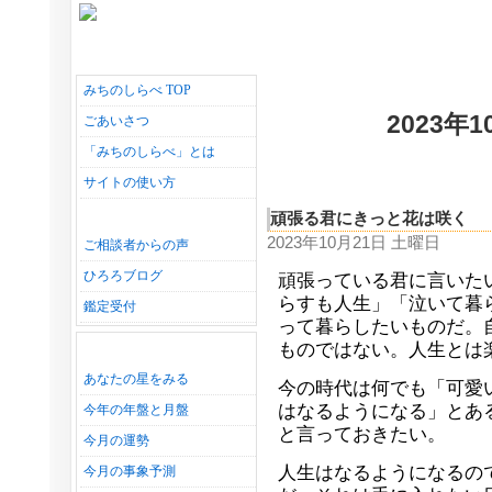
みちのしらべ TOP
2023年
ごあいさつ
「みちのしらべ」とは
サイトの使い方
頑張る君にきっと花は咲く
2023年10月21日 土曜日
ご相談者からの声
ひろろブログ
頑張っている君に言いた
らすも人生」「泣いて暮
鑑定受付
って暮らしたいものだ。
ものではない。人生とは
あなたの星をみる
今の時代は何でも「可愛
はなるようになる」とあ
今年の年盤と月盤
と言っておきたい。
今月の運勢
人生はなるようになるの
今月の事象予測