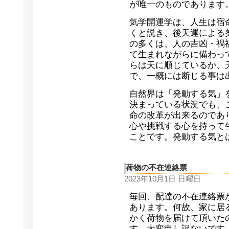
が唯一のものであります
気学開運学は、人生は宿
くと説き、後天運による
の多くは、人の吉凶・禍
て生まれながらに備わっ
らは天に順じているか、
で、一概には断じる事は
自然界は「発動する気」
決まっている状況でも、
命の改革が出来るのであ
心や挑戦する心を持って
ことです。発動する気と
荷物の不在連絡票
2023年10月1日 日曜日
毎回、配達の不在連絡票
あります。何故、家に居
かく荷物を届けて頂いた
す。大変申し訳ないです