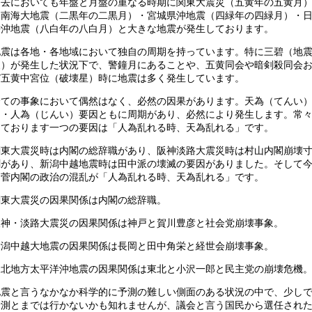
過去においても年盤と月盤の重なる時期に関東大震災（五黄年の五黄月
東南海大地震（二黒年の二黒月）・宮城県沖地震（四緑年の四緑月）・
海沖地震（八白年の八白月）と大きな地震が発生しております。
地震は各地・各地域において独自の周期を持っています。特に三碧（地
象）が発生した状況下で、警鐘月にあることや、五黄同会や暗剣殺同会
び五黄中宮位（破壊星）時に地震は多く発生しています。
全ての事象において偶然はなく、必然の因果があります。天為（てんい
因・人為（じんい）要因ともに周期があり、必然により発生します。常
しております一つの要因は「人為乱れる時、天為乱れる」です。
関東大震災時は内閣の総辞職があり、阪神淡路大震災時は村山内閣崩壊
劇があり、新潟中越地震時は田中派の壊滅の要因がありました。そして
は菅内閣の政治の混乱が「人為乱れる時、天為乱れる」です。
関東大震災の因果関係は内閣の総辞職。
阪神・淡路大震災の因果関係は神戸と賀川豊彦と社会党崩壊事象。
新潟中越大地震の因果関係は長岡と田中角栄と経世会崩壊事象。
東北地方太平洋沖地震の因果関係は東北と小沢一郎と民主党の崩壊危機
地震と言うなかなか科学的に予測の難しい側面のある状況の中で、少し
予測とまでは行かないかも知れませんが、議会と言う国民から選任され