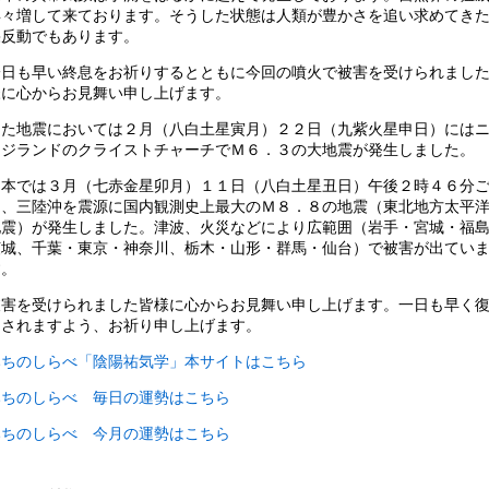
年々増して来ております。そうした状態は人類が豊かさを追い求めてき
果反動でもあります。
一日も早い終息をお祈りするとともに今回の噴火で被害を受けられまし
様に心からお見舞い申し上げます。
また地震においては２月（八白土星寅月）２２日（九紫火星申日）には
ージランドのクライストチャーチでＭ６．３の大地震が発生しました。
日本では３月（七赤金星卯月）１１日（八白土星丑日）午後２時４６分
ろ、三陸沖を震源に国内観測史上最大のＭ８．８の地震（東北地方太平
地震）が発生しました。津波、火災などにより広範囲（岩手・宮城・福
茨城、千葉・東京・神奈川、栃木・山形・群馬・仙台）で被害が出てい
す。
被害を受けられました皆様に心からお見舞い申し上げます。一日も早く
をされますよう、お祈り申し上げます。
みちのしらべ「陰陽祐気学」本サイトはこちら
みちのしらべ 毎日の運勢はこちら
みちのしらべ 今月の運勢はこちら