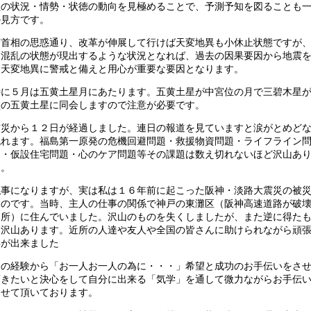
員の状況・情勢・状徳の動向を見極めることで、予測予知を図ることも
の見方です。
菅首相の思惑通り、改革が伸展して行けば天変地異も小休止状態ですが
迷混乱の状態が現出するような状況となれば、過去の因果要因から地震
む天変地異に警戒と備えと用心が重要な要因となります。
特に５月は五黄土星月にあたります。五黄土星が中宮位の月で三碧木星
盤の五黄土星に同会しますので注意が必要です。
震災から１２日が経過しました。連日の報道を見ていますと涙がとめど
流れます。福島第一原発の危機回避問題・救援物資問題・ライフライン
題・仮設住宅問題・心のケア問題等その課題は数え切れないほど沢山あ
す。
私事になりますが、実は私は１６年前に起こった阪神・淡路大震災の被
なのです。当時、主人の仕事の関係で神戸の東灘区（阪神高速道路が破
た所）に住んでいました。沢山のものを失くしましたが、また逆に得た
も沢山あります。近所の人達や友人や全国の皆さんに助けられながら頑
事が出来ました
その経験から「お一人お一人の為に・・・」希望と成功のお手伝いをさ
頂きたいと決心をして自分に出来る「気学」を通して微力ながらお手伝
させて頂いております。