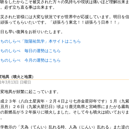
経験をしたからこそ被災された方々の気持ちや現状は痛いほど理解出来
す。必ず立ち直る事は出来ます。
被災された皆様には大変な状況ですが世界中が応援しています。明日を
て頑張ってもらいたいです。「頑張ろう東北！！頑張ろう日本！！」
一日も早い復興をお祈りいたします。
みちのしらべ「陰陽祐気学」本サイトはこちら
みちのしらべ 毎日の運勢はこちら
みちのしらべ 今月の運勢はこちら
変地異（噴火と地震）
11年3月13日 日曜日
天変地異が頻繁に起こっています。
平成２３年（八白土星寅年・２月４日より七赤金星卯年です）１月（九
星丑月）２６日（九紫火星巳日）頃より鹿児島県と宮崎県にまたがる霧
山の新燃岳が５２年振りに噴火しました。そして今も噴火は続いており
す。
気学教示の「天為（てんい）乱れる時、人為（じんい）乱れる」また逆