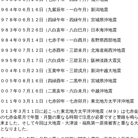
１９６４年０６月１６日（九紫辰年・一白午月）新潟地震
１９７８年０６月１２日（四緑午年・四緑午月）宮城県沖地震
１９８３年０５月２６日（八白亥年・八白巳月）日本海沖地震
１９８４年０９月１４日（七赤子年・一白酉月）長野県西部地震
１９９３年０７月１２日（七赤酉年・三碧未月）北海道南西沖地震
１９９５年０１月１７日（六白戌年・三碧丑月）阪神淡路大震災
２００４年１０月２３日（五黄申年・三碧戌月）新潟中越大地震
２００５年０８月１６日（四緑酉年・二黒申月）宮城県沖地震
２００７年０７月１６日（二黒亥年・六白未月）中越沖地震
２０１１年０３月１１日（七赤卯年・七赤卯月）東北地方太平洋沖地震
２０１１年３月１１日に起こった東北地方太平洋沖地震（Ｍ９）は七赤
年の七赤金星月で年盤・月盤の重なる時期で注意が必要ですと警鐘を鳴
て来ました。そして今回は大地震・大津波・福島第一原発被害と重なる
害となりました。