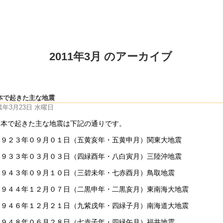
2011年3月 のアーカイブ
本で起きた主な地震
11年3月23日 水曜日
日本で起きた主な地震は下記の通りです。
１９２３年０９月０１日（五黄亥年・五黄申月）関東大地震
１９３３年０３月０３日（四緑酉年・八白寅月）三陸沖地震
１９４３年０９月１０日（三碧未年・七赤酉月）鳥取地震
１９４４年１２月０７日（二黒申年・二黒亥月）東南海大地震
１９４６年１２月２１日（九紫戌年・四緑子月）南海道大地震
１９４８年０６月２８日（七赤子年・四緑午月）福井地震