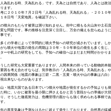
「人為乱れる時、天為乱れる」です。天為とは自然であり、人為とは政
あります。
参考に２０１０年７月２日号「人為乱れる時、天為乱れる」・２０１０
月１８日号「天変地異」を確認下さい。
山の噴火のもたらす被害は測り知れません。街中に積もる火山灰や土石
大変な問題です。事の推移を注意深く注目し、万全の備えを怠らぬよう
る事です。
数多くの学者によって学問的に噴火予知への研究が成されています。し
ながら噴火や地震の発生の周期は３０年・５０年単位の発生も多く生じ
ーターや机上の研究をしても、予知への確信へはまだまだ時間がかかり
す。
そうした研究も大変重要でありますが、人間本来の持っている動物的本
な要因を考え合わすならば、気学教示の「人為乱れる時、天為乱れる」
その因果関係（地震の事象は三碧・二黒・五黄・噴火や山の事象は八白
無視出来ないものがあります。
火山・地震大国である日本でいつ噴火や地震が発生するかの予知よりも
した時に、いかに被害を最小限に押さえるかと言う普段からの準備が大
あり、そうした徹底努力は、危機管理の面からも強く求められる事柄で
ます。
近年の異常気象は予測をはるかに超えて発生しております。自然界の猛