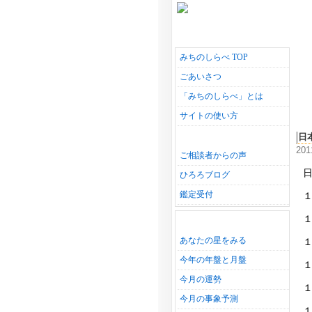
みちのしらべ TOP
ごあいさつ
「みちのしらべ」とは
サイトの使い方
日
20
ご相談者からの声
ひろろブログ
鑑定受付
あなたの星をみる
今年の年盤と月盤
今月の運勢
今月の事象予測