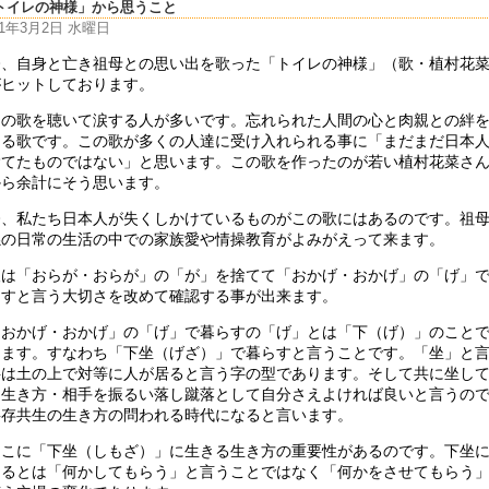
トイレの神様」から思うこと
11年3月2日 水曜日
今、自身と亡き祖母との思い出を歌った「トイレの神様」（歌・植村花
がヒットしております。
この歌を聴いて涙する人が多いです。忘れられた人間の心と肉親との絆
じる歌です。この歌が多くの人達に受け入れられる事に「まだまだ日本
捨てたものではない」と思います。この歌を作ったのが若い植村花菜さ
から余計にそう思います。
今、私たち日本人が失くしかけているものがこの歌にはあるのです。祖
孫の日常の生活の中での家族愛や情操教育がよみがえって来ます。
人は「おらが・おらが」の「が」を捨てて「おかげ・おかげ」の「げ」
らすと言う大切さを改めて確認する事が出来ます。
「おかげ・おかげ」の「げ」で暮らすの「げ」とは「下（げ）」のこと
ります。すなわち「下坐（げざ）」で暮らすと言うことです。「坐」と
字は土の上で対等に人が居ると言う字の型であります。そして共に坐し
く生き方・相手を振るい落し蹴落として自分さえよければ良いと言うの
共存共生の生き方の問われる時代になると言います。
そこに「下坐（しもざ）」に生きる生き方の重要性があるのです。下坐
きるとは「何かしてもらう」と言うことではなく「何かをさせてもらう