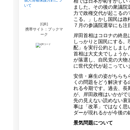
個人情報保護方針につ
相では日本が恥ずかしい
いて
ました。その後の衆議院
力で政権交代が起こるの
こる。」しかし国民は政
[QR]
７月の参議院選挙にも注
携帯サイト：ブックマ
ーク
岸田首相はコロナの終息
しっかりと国民にする。
配」を実行公約としまし
首相は大丈夫でしょうか
が落選し、自民党の大物
に世代交代が起こってい
安倍・麻生の姿がちらち
くの問題をどう解決する
れる今期です。過去、長
が、岸田政権はいかがで
先の見えない読めない衰
事は「改革」ではなく思
ダーが現れるかが今後の
景気問題について