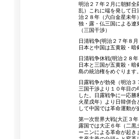
明治２７年２月に朝鮮全
乱）これに端を発して日
治２８年（六白金星未年
独・露・仏三国による遼
（三国干渉）
日清戦争(明治２７年８月
日本と中国は五黄殺・暗
日清戦争休戦(明治２８年
日本と三国が五黄殺・暗
島の統治権をめぐります
日露戦争が勃発（明治３
三国干渉より１０年目の
した。日露戦争に一応勝
火星戌年）より日韓併合
して中国では革命運動が
第一次世界大戦(大正３年
露国では大正６年（二黒
ーニンによる革命が起き
共産主義の台頭へと変革