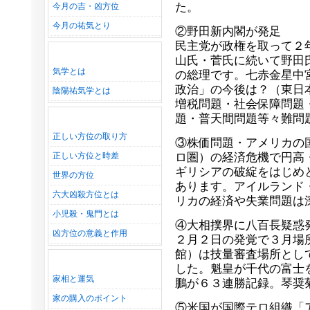
た。
今月の吉・凶方位
今月の祐気とり
②野田新内閣が発足
民主党が政権を取って２
山氏・菅氏に続いて野田
気学とは
の総理です。七赤金星中
政治」の今後は？（東日
陰陽祐気学とは
増税問題・社会保障問題
題・普天間問題等々難問
正しい方位の取り方
③株価問題・アメリカの
正しい方位と時差
ロ圏）の経済危機で円高
ギリシアの破綻をはじめ
世界の方位
あります。アイルランド
六大凶殺方位とは
リカの経済や失業問題は
小児殺・鬼門とは
④大相撲界に八百長疑惑
凶方位の意義と作用
２月２日の発覚で３月場
館）は技量審査場所とし
した。魁皇が千代の富士
家相と運気
鵬が６３連勝記録。琴奨
家の購入のポイント
⑤米国が国際テロ組織「