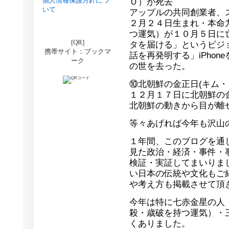
個人情報保護方針につ
Ｏ）が死去
いて
アップルの共同創業者、
２月２４日生まれ・本命
つ運気）が１０月５日に
[QR]
タを届ける」というビジ
携帯サイト：ブックマ
話を再発明する」iPho
ーク
の世を去った。
⑩北朝鮮の金正日(キム・
１２月１７日に北朝鮮の
北朝鮮の動きから目が離
等々あげれば今年も沢山
１年間、このブログを通
見た政治・経済・事件・
検証・実証してまいりま
い日本の伝統や文化もご
や考え方も掲載させて頂
今年は特に七赤金星の人
殺・歳破を持つ運気）・
くありました。