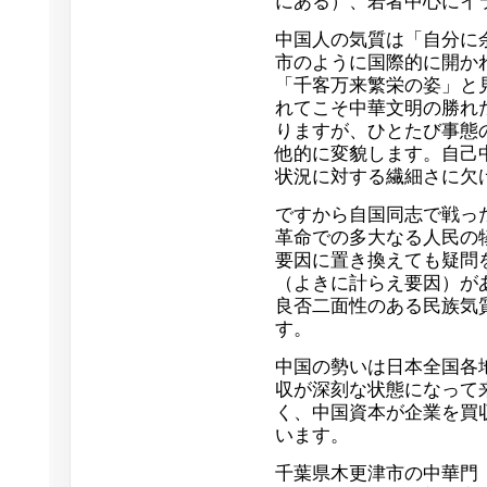
にある）、若者中心にイ
中国人の気質は「自分に
市のように国際的に開か
「千客万来繁栄の姿」と
れてこそ中華文明の勝れ
りますが、ひとたび事態
他的に変貌します。自己
状況に対する繊細さに欠
ですから自国同志で戦っ
革命での多大なる人民の
要因に置き換えても疑問
（よきに計らえ要因）が
良否二面性のある民族気
す。
中国の勢いは日本全国各
収が深刻な状態になって
く、中国資本が企業を買
います。
千葉県木更津市の中華門