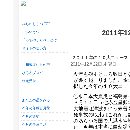
みちのしらべ TOP
2011年
ごあいさつ
「みちのしらべ」とは
サイトの使い方
２０１１年の１０大ニュース
2011年12月22日 木曜日
ご相談者からの声
ひろろブログ
今年も残すところ数日と
が多く起こりました。陰
鑑定受付
択した今年の１０大ニュ
①東日本大震災と福島第
あなたの星をみる
３月１１日（七赤金星卯
大地震は津波を伴う未曽
今年の年盤と月盤
発事故の収束はこれから
今月の運勢
のあらゆる国で大洪水や
今月の事象予測
た。今年は本当に自然災