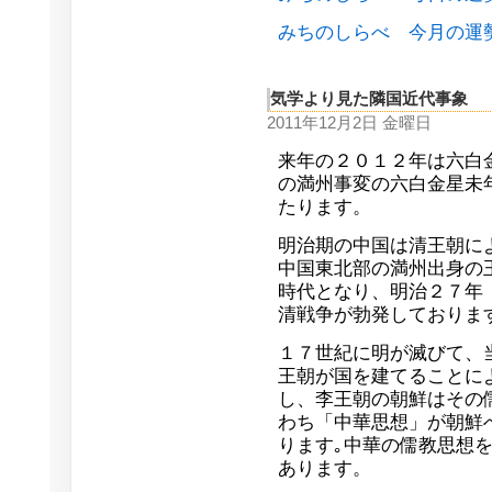
みちのしらべ 今月の運
気学より見た隣国近代事象
2011年12月2日 金曜日
来年の２０１２年は六白
の満州事変の六白金星未
たります。
明治期の中国は清王朝に
中国東北部の満州出身の
時代となり、明治２７年
清戦争が勃発しておりま
１７世紀に明が滅びて、
王朝が国を建てることに
し、李王朝の朝鮮はその
わち「中華思想」が朝鮮
ります｡中華の儒教思想
あります。