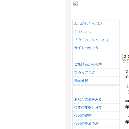
みちのしらべ TOP
ごあいさつ
「みちのしらべ」とは
サイトの使い方
２
20
ご相談者からの声
ひろろブログ
鑑定受付
あなたの星をみる
今年の年盤と月盤
今月の運勢
今月の事象予測