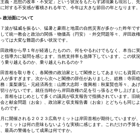
力主義・思想の改革・不安定」という状況をもたらす諸現象も現出し、
きに対する不安感が蓄積される年で、今年は大きな節目の年となります
政治面について
第７波が猛威を振るい、猛暑と豪雨と地震の自然災害が多かった昨年で
そして統一教会と政治の関係・物価高（円安）・外交問題等々、岸田政
とっては大変な難題の多い状況です。
岸田政権から早１年が経過したものの、何をやるわけでもなく、本当に
力と指導力に疑問を感じます。当然支持率も急降下しています。この状
どう乗り越えるのか、乗り越えられるのか？
岸田首相を取り巻く、各閣僚の政治家として閣僚としてあまりにも資質
い人が多すぎます。次から次へと閣僚の辞任がありました。総務：寺田
法務：葉梨康弘・元経済再生：山際大志郎・復興相：秋葉賢也等々、あ
ば切りがないです。就任当時から岸田政権の足を引っ張ると申し上げま
た。首相をはじめとして多くの議員が収支報告で指摘されています。旧
教会と献金問題（お金）、政治家と収支報告書（お金）とどちらも同じ
なものです。
５月に開催される２０２３広島サミットは岸田首相が期待していますが
回、サミットは何の意味もないような実積に感じます。これだけの予算
い、最高の警備をして成果は何ですか。