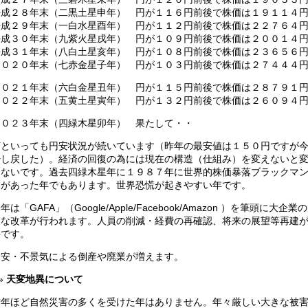
平成２８年末（二黒土星申年） 円が１１６円前後で株価は１９１１４
平成２９年末（一白水星酉年） 円が１１２円前後で株価は２２７６４
平成３０年末（九紫火星戌年） 円が１０９円前後で株価は２００１４
平成３１年末（八白土星亥年） 円が１０８円前後で株価は２３６５６
２０２０年末（七赤金星子年） 円が１０３円前後で株価は２７４４４
２０２１年末（六白金星丑年） 円が１１５円前後で株価は２８７９１
２０２２年末（五黄土星寅年） 円が１３２円前後で株価は２６０９４
２０２３年末（四緑木星卯年） 果たして・・
何といっても円安状況が続いています（昨年の最安値は１５０円ですが
少し戻した）。経済の回復の為には現在の構造（仕組み）を変えないと
らないです。過去四緑木星年に１９８７年に世界的株価暴落ブラックマ
ーがあった年でもあります。世界恐慌が起きやすい年です。
年は「GAFA」（Google/Apple/Facebook/Amazon ）を筆頭に大企業
きな改革が行われます。人員の削減・経費の再確認、将来の展望等再建
要です。
円安・不景気による倒産や廃業が増えます。
天変地異について
昨年ほど自然災害の多くを受けた年はありません。年々厳しい大きな被