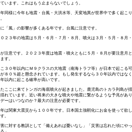
出ています。これはもう止まらないでしょう。
昨年同様に今年も地震・台風・大洪水等、天変地異が世界中で多く起こ
す。
特に「風」の影響が多くある年です。台風に注意です。
２０２３年の地震は５月・６月・７月・８月、噴火は３月・５月・８月
２
月が注意です。２０２３年度は地震・噴火ともに５月・８月が要注意月
ります。
ここ３０年以内にＭ９クラスの大地震（南海トラフ等）が日本で起こる
性が８０％超と懸念されています。もし発生するなら３０年以内ではな
０年以内に起こる確率が高いです。
またここに来てトンガの海底噴火が起きました。鹿児島のトカラ列島が
に揺れています。近い将来の大きな噴火や地震に繋がるような予兆があ
Ｘデーはいつなのか？最大の注意が必要です。
今年は関東大震災から１００年です。日本国土強靭化にお金を使って欲
です。
災害に対する教訓として「備えあれば憂いなし」「災害は忘れた頃にや
来る」