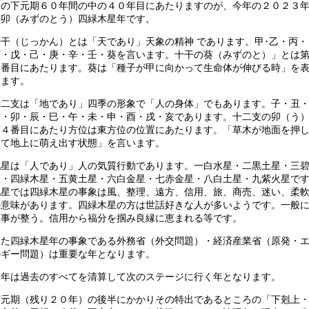
その下元期６０年間の中の４０年目にあたりますのが、今年の２０２３
葵卯（みずのとう）四緑木星年です。
十干（じっかん）とは「天であり」天象の精神 であります。甲･乙・丙・
丁・戊・己・庚・辛・壬・葵を言います。十干の葵（みずのと）」とは
０番目にあたります。葵は「種子が甲に向かって生命体が伸びる時」を
します。
十二支は「地であり」四季の形象で「人の身体」でもあります。子・丑
寅・卯・辰・巳・午・未・申・酉・戌・亥であります。十二支の卯（う
第４番目にあたり方位は東方位の位置にあたります。「草木が地面を押
けて地上に萌え出す状態」を言います。
九星は「人であり」人の気質行動であります。一白水星・二黒土星・三
星・四緑木星・五黄土星・六白金星・七赤金星・八白土星・九紫火星で
九星では四緑木星の事象は風、整理、遠方、信用、旅、商売、迷い、柔
の意味があります。四緑木星の方は世話好きな人が多いようです。一般
物事が整う。信用から福分を掴み良縁に恵まれる等です。
また四緑木星年の事象である外務省（外交問題）・経済産業省（原発・
ルギー問題）は重要な年となります。
今年は過去のすべてを清算して次のステージに行く年となります。
下元期（残り２０年）の後半にかかりその特出であるところの「下剋上