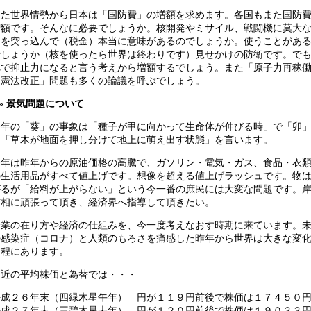
また世界情勢から日本は「国防費」の増額を求めます。各国もまた国防
増額です。そんなに必要でしょうか。核開発やミサイル、戦闘機に莫大
用を突っ込んで（税金）本当に意味があるのでしょうか。使うことがあ
でしょうか（核を使ったら世界は終わりです）見せかけの防衛です。で
れで抑止力になると言う考えから増額するでしょう。また「原子力再稼
「憲法改正」問題も多くの論議を呼ぶでしょう。
景気問題について
今年の「葵」の事象は「種子が甲に向かって生命体が伸びる時」で「卯
は「草木が地面を押し分けて地上に萌え出す状態」を言います。
今年は昨年からの原油価格の高騰で、ガソリン・電気・ガス、食品・衣
の生活用品がすべて値上げです。想像を超える値上げラッシュです。物
がるが「給料が上がらない」という今一番の庶民には大変な問題です。
首相に頑張って頂き、経済界へ指導して頂きたい。
企業の在り方や経済の仕組みを、今一度考えなおす時期に来ています。
の感染症（コロナ）と人類のもろさを痛感した昨年から世界は大きな変
過程にあります。
直近の平均株価と為替では・・・
平成２６年末（四緑木星午年） 円が１１９円前後で株価は１７４５０
平成２７年末（三碧木星未年） 円が１２０円前後で株価は１９０３３