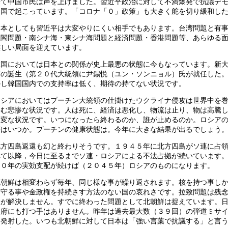
来て中国市民は声を上げました。習近平政治に対して不満爆発で抗議デ
全国で起こっています。「コロナ「０」政策」も大きく舵を切り緩和し
日本としても習近平は大変やりにくい相手でもあります。台湾問題と有
尖閣問題・南シナ海・東シナ海問題と経済問題・香港問題等、あらゆる
難しい局面を迎えています。
韓国においては日本との関係が史上最悪の状態に今もなっています。新
領の誕生（第２０代大統領に尹錫悦（ユン・ソンニョル）氏が就任した
かし韓国国内での支持率は低く、期待の持てない状況です。
ロシアにおいてはプーチン大統領の仕掛けたウクライナ侵攻は世界中を
込む悲惨な状況です。人は死に、経済は悪化し、物流は止り、物は高騰
大変な状況です。いつになったら終わるのか、誰が止めるのか。ロシア
壊はいつか。プーチンの健康状態は。今年に大きな結果が出るでしょう
北方四島返還も幻と終わりそうです。１９４５年に北方四島がソ連に占
れて以降，今日に至るまでソ連・ロシアによる不法占拠が続いています
００年の実効支配が続けば（２０４５年）ロシアのものになります。
北朝鮮は相変わらず毎年、同じ様な事が繰り返されます。核を持つ事し
を守る事や金政権を持続さす方法のない国の哀れさです。拉致問題は残
すが解決しません。すでに終わった問題として北朝鮮は捉えています。
政府にも打つ手はありません。昨年は過去最大数（３９回）の弾道ミサ
を発射した。いつも北朝鮮に対して日本は「強い言葉で抗議する」と言