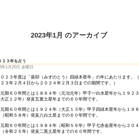
2023年1月 のアーカイブ
０２３年を占う
23年1月20日 金曜日
２０２３年度は「葵卯（みずのとう）四緑木星年」の年にあたります。
０２３年２月４日から２０２４年２月３日までの期間です。）
上元期６０年間とは１８６４年（元冶元年）甲子一白水星年から１９２
（大正１２年）癸亥五黄土星年までの６０年間です。
中元期６０年間とは１９２４年（大正１３年）甲子四緑木星年から１９
年（昭和５８年）癸亥八白土星までの６０年間です。
下元期６０年間とは１９８４年（昭和５９年）甲子七赤金星年から２０
年（令和２５年）癸亥二黒土星年までの６０年間です。