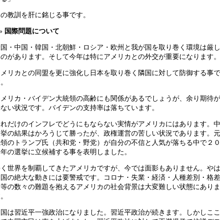
この教訓を肝に銘じる事です。
国際問題について
米国・中国・韓国・北朝鮮・ロシア・欧州と我が国を取り巻く環境は厳
ものがあります。そして今年は特にアメリカとの外交が重要になります
アメリカとの同盟を更に強化し日本を取り巻く隣国に対して防御する事
す。
アメリカ・バイデン大統領の高齢にも関係があるでしょうが、余り期待
来ない状況です。バイデンの支持率は落ちています。
これだけのインフレでどうにもならない実情がアメリカにはあります。
選挙の結果はかろうじて勝ったが、政権運営の苦しい状況であります。
統領のトランプ氏（共和党・野党）が自分の不信と人気が落ちる中で２
４年の選挙に立候補する事を表明しました。
長く世界を制覇してきたアメリカですが、今では面影もありません。や
中国の絶大な動きには要警戒です。コロナ・失業・経済・人種差別・格
会等の数々の難題を抱えるアメリカの社会背景は大変難しい状態にあり
す。
中国は習近平一強政治になりました。習近平政治が続きます。しかしこ