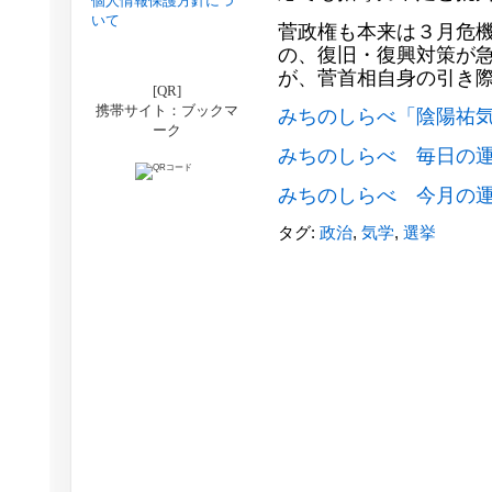
個人情報保護方針につ
いて
菅政権も本来は３月危
の、復旧・復興対策が
が、菅首相自身の引き
[QR]
携帯サイト：ブックマ
みちのしらべ「陰陽祐
ーク
みちのしらべ 毎日の
みちのしらべ 今月の
タグ:
政治
,
気学
,
選挙