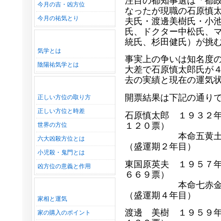
注目の都知事選は「都
今月の吉・凶方位
なったが現職の石原慎
今月の祐気とり
夫氏・渡邊美樹氏・小
氏、ドクター中松氏、
統氏、杉田健氏）が挑
気学とは
事実上の争いは知名度
陰陽祐気学とは
大差で石原慎太郎氏が
去の実績と現在の運気
開票結果は下記の通り
正しい方位の取り方
正しい方位と時差
石原慎太郎 １９３２
１２０票）
世界の方位
本命五黄土星申年
六大凶殺方位とは
（盛運期２年目）
小児殺・鬼門とは
東国原英夫 １９５７
凶方位の意義と作用
６６９票）
本命七赤金星酉年
（盛運期４年目）
家相と運気
渡邊 美樹 １９５９
家の購入のポイント