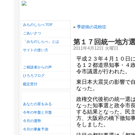
みちのしらべ TOP
«
季節病の花粉症
ごあいさつ
第１７回統一地方
「みちのしらべ」とは
2011年4月12日 火曜日
サイトの使い方
平成２３年４月１０日
る１２都道県知事・４
ご相談者からの声
令市議選が行われた。
ひろろブログ
東日本大震災の影響で
鑑定受付
なった。
政権交代後初の統一選
あなたの星をみる
なった知事選と政令市
する結果となった。民
今年の年盤と月盤
方、大阪府の橋下徹知
今月の運勢
をしました。
今月の事象予測