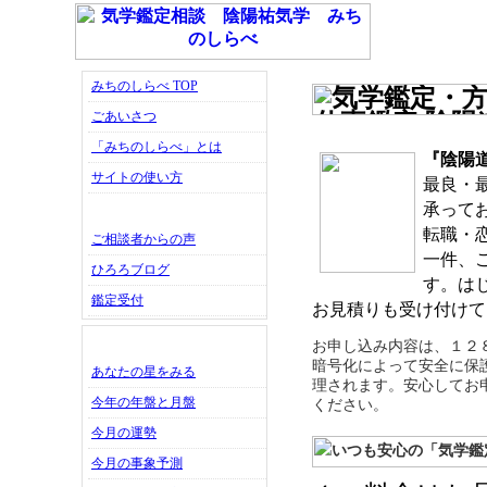
みちのしらべ TOP
ごあいさつ
「みちのしらべ」とは
『陰陽
サイトの使い方
最良・
承って
転職・
ご相談者からの声
一件、
ひろろブログ
す。は
鑑定受付
お見積りも受け付けて
お申し込み内容は、１２８b
暗号化によって安全に保
あなたの星をみる
理されます。安心してお
今年の年盤と月盤
ください。
今月の運勢
今月の事象予測