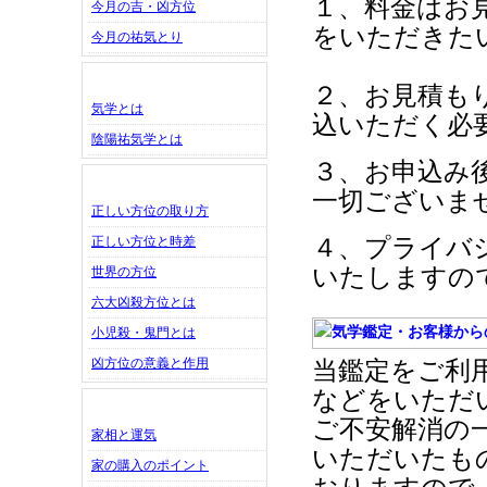
１、料金はお
今月の吉・凶方位
をいただきた
今月の祐気とり
２、お見積も
気学とは
込いただく必
陰陽祐気学とは
３、お申込み
一切ございま
正しい方位の取り方
４、プライバ
正しい方位と時差
いたしますの
世界の方位
六大凶殺方位とは
小児殺・鬼門とは
凶方位の意義と作用
当鑑定をご利
などをいただ
ご不安解消の
家相と運気
いただいたも
家の購入のポイント