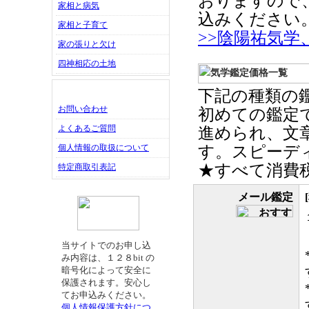
おりますので
家相と病気
込みください
家相と子育て
>>陰陽祐気
家の張りと欠け
四神相応の土地
下記の種類の
お問い合わせ
初めての鑑定
よくあるご質問
進められ、文
す。スピーデ
個人情報の取扱について
★すべて消費
特定商取引表記
メール鑑定
当サイトでのお申し込
み内容は、１２８bit の
暗号化によって安全に
保護されます。安心し
てお申込みください。
個人情報保護方針につ